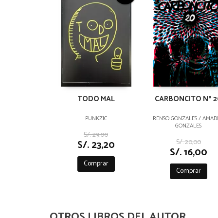
TODO MAL
CARBONCITO Nº 2
PUNKZIC
RENSO GONZALES / AMAD
GONZALES
S/. 29,00
S/. 20,00
S/. 23,20
S/. 16,00
Comprar
Comprar
OTROS LIBROS DEL AUTOR