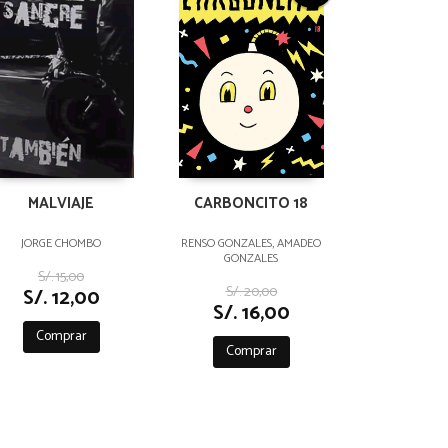
MALVIAJE
CARBONCITO 18
JORGE CHOMBO
RENSO GONZALES, AMADEO
GONZALES
S/. 15,00
S/. 20,00
S/. 12,00
S/. 16,00
Comprar
Comprar