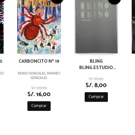
0
CARBONCITO Nº 19
BLING
BLING.ESTUDIO
GRÁFICO
EO
RENSO GONZALES, AMADEO
GONZALES
S/. 10,00
S/. 8,00
S/. 20,00
S/. 16,00
Comprar
Comprar