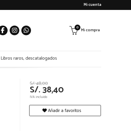
Mi cuenta
0
Mi compra
Libros raros, descatalogados
S/. 48,00
S/. 38,40
IVA incluido
Añadir a favoritos