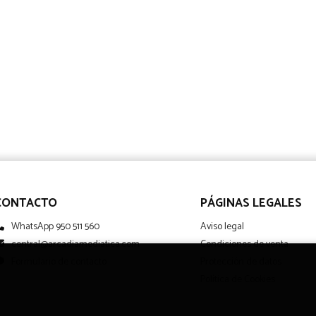
CONTACTO
PÁGINAS LEGALES
WhatsApp 950 511 560
Aviso legal
central@arcadiamediatica.com
Condiciones de venta
Formulario de contacto
Protección de datos
Política de Cookies