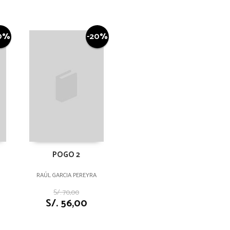
0%
-20%
POGO 2
RAÚL GARCIA PEREYRA
S/. 70,00
S/. 56,00