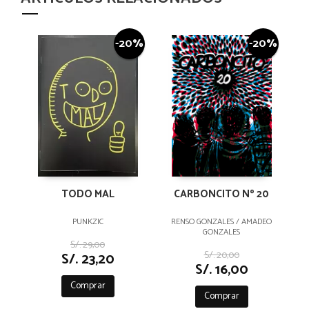
-20%
-20%
TODO MAL
CARBONCITO Nº 20
PUNKZIC
RENSO GONZALES / AMADEO
GONZALES
S/. 29,00
S/. 20,00
S/. 23,20
S/. 16,00
Comprar
Comprar