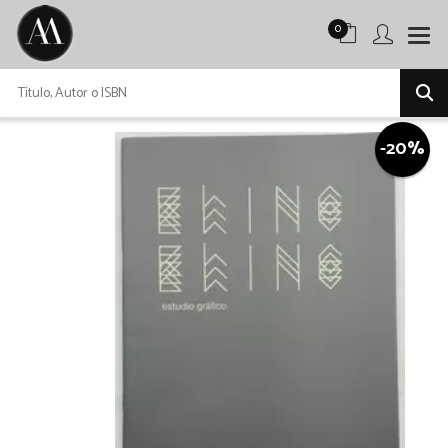
0
-20%