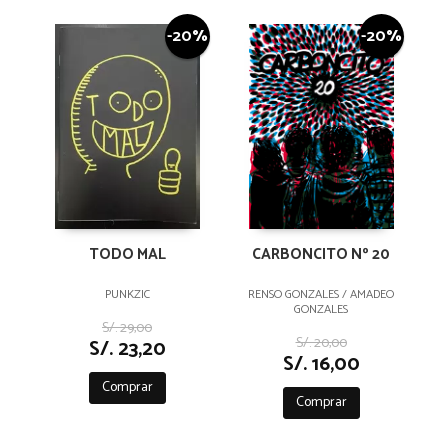
-20%
-20%
TODO MAL
CARBONCITO Nº 20
PUNKZIC
RENSO GONZALES / AMADEO
GONZALES
S/. 29,00
S/. 20,00
S/. 23,20
S/. 16,00
Comprar
Comprar