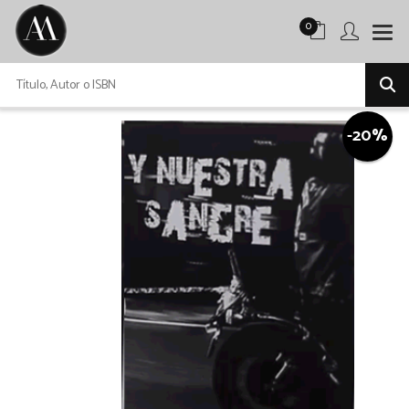
0
-20%