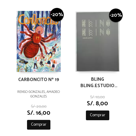
-20%
-20%
BLING
CARBONCITO Nº 19
BLING.ESTUDIO
GRÁFICO
RENSO GONZALES, AMADEO
GONZALES
S/. 10,00
S/. 8,00
S/. 20,00
S/. 16,00
Comprar
Comprar