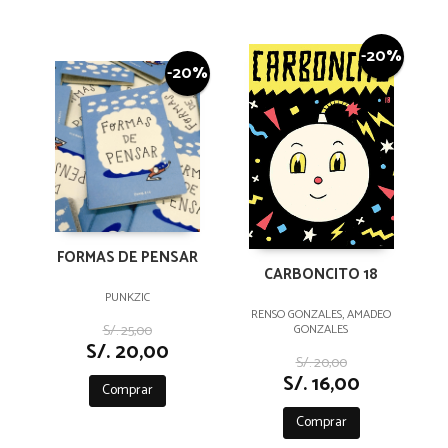
-20%
-20%
FORMAS DE PENSAR
CARBONCITO 18
PUNKZIC
RENSO GONZALES, AMADEO
S/. 25,00
GONZALES
S/. 20,00
S/. 20,00
S/. 16,00
Comprar
Comprar