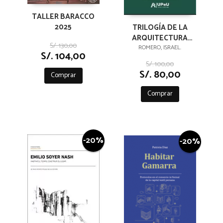
TALLER BARACCO
2025
TRILOGÍA DE LA
ARQUITECTURA
S/. 130,00
PERUANA
ROMERO, ISRAEL.
S/. 104,00
S/. 100,00
S/. 80,00
Comprar
Comprar
-20%
-20%