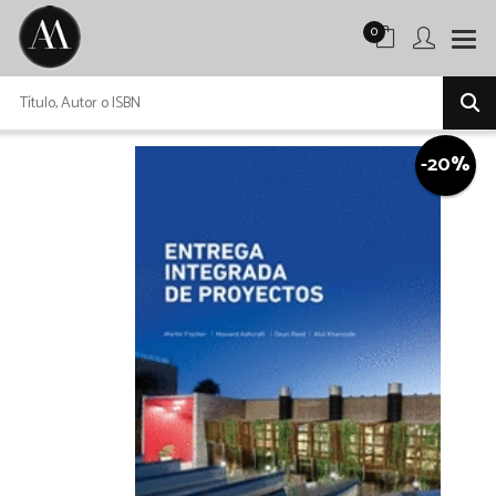
0
-20%