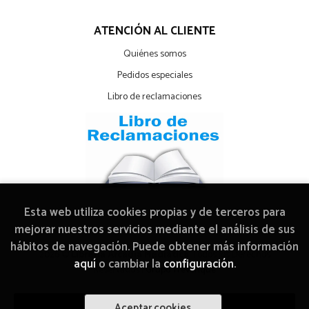
ATENCIÓN AL CLIENTE
Quiénes somos
Pedidos especiales
Libro de reclamaciones
Esta web utiliza cookies propias y de terceros para
mejorar nuestros servicios mediante el análisis de sus
hábitos de navegación. Puede obtener más información
2026 ©
Librería Arcadia Mediática
. Todos los Derechos
aquí
o cambiar la
configuración
.
Reservados |
Grupo Trevenque
Aceptar cookies