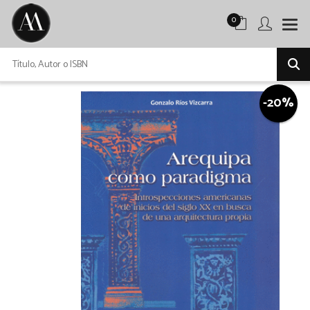
0
-20%