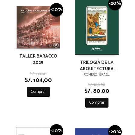
-20%
-20%
TALLER BARACCO
2025
TRILOGÍA DE LA
ARQUITECTURA
S/. 130,00
PERUANA
ROMERO, ISRAEL.
S/. 104,00
S/. 100,00
S/. 80,00
Comprar
Comprar
-20%
-20%