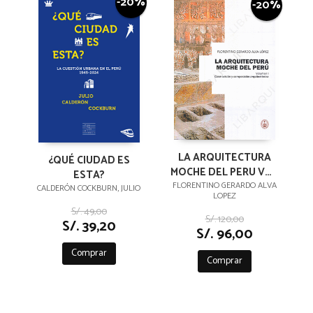
-20%
-20%
LA ARQUITECTURA
¿QUÉ CIUDAD ES
MOCHE DEL PERU VOL
ESTA?
I
FLORENTINO GERARDO ALVA
CALDERÓN COCKBURN, JULIO
LOPEZ
S/. 49,00
S/. 120,00
S/. 39,20
S/. 96,00
Comprar
Comprar