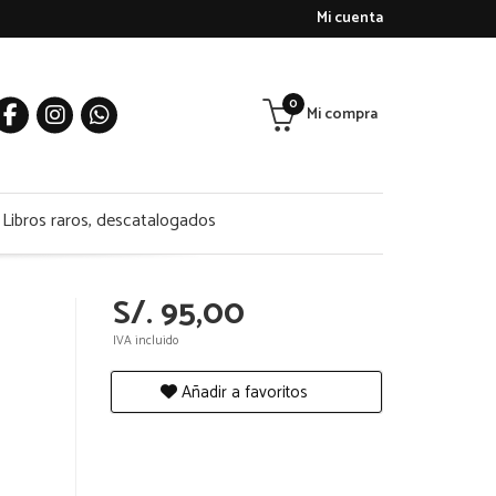
Mi cuenta
0
Mi compra
Libros raros, descatalogados
S/. 95,00
IVA incluido
Añadir a favoritos