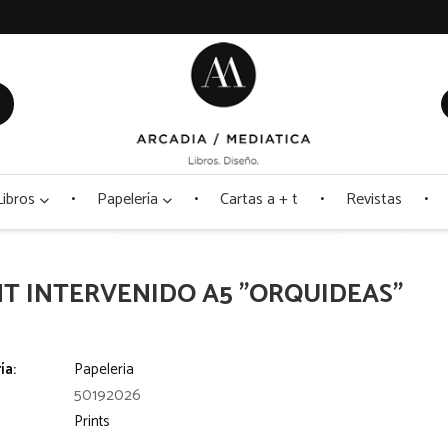
Libros
Papelería
Cartas a + t
Revistas
NT INTERVENIDO A5 "ORQUIDEAS"
ía:
Papeleria
50192026
Prints