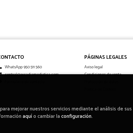
CONTACTO
PÁGINAS LEGALES
WhatsApp 950 511 560
Aviso legal
central@arcadiamediatica.com
Condiciones de venta
Formulario de contacto
Protección de datos
Política de Cookies
 para mejorar nuestros servicios mediante el análisis de sus
nformación
aquí
o cambiar la
configuración
.