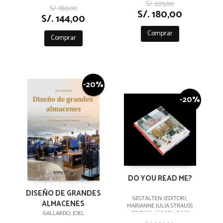
S/. 225,00
S/. 180,00
S/. 180,00
S/. 144,00
Comprar
Comprar
-20%
-20%
DO YOU READ ME?
DISEÑO DE GRANDES
GESTALTEN (EDITOR),
ALMACENES
MARIANNE JULIA STRAUSS
GALLARDO, JOEL
(EDITOR), JÜRGEN BOOS
(PREFACE)