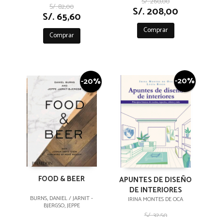
S/. 260,00
S/. 82,00
S/. 208,00
S/. 65,60
Comprar
Comprar
-20%
-20%
FOOD & BEER
APUNTES DE DISEÑO
DE INTERIORES
BURNS, DANIEL / JARNIT -
IRINA MONTES DE OCA
BJERGSO, JEPPE
S/. 32,50