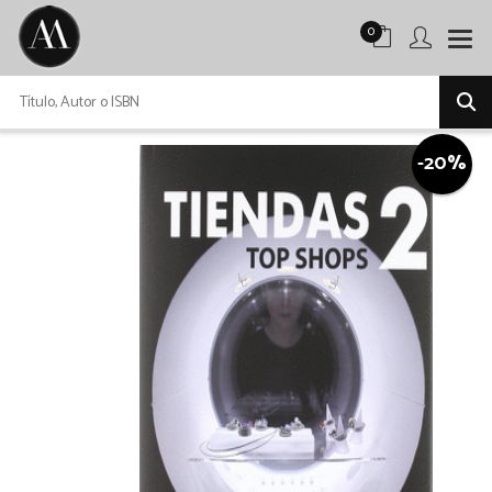
0
-20%