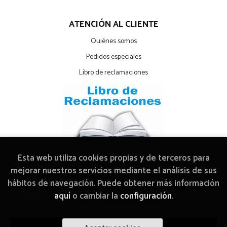
ATENCIÓN AL CLIENTE
Quiénes somos
Pedidos especiales
Libro de reclamaciones
Esta web utiliza cookies propias y de terceros para
mejorar nuestros servicios mediante el análisis de sus
hábitos de navegación. Puede obtener más información
2026 ©
Librería Arcadia Mediática
. Todos los Derechos
aquí
o cambiar la
configuración
.
Reservados |
Grupo Trevenque