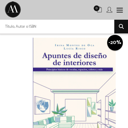
0
-20%