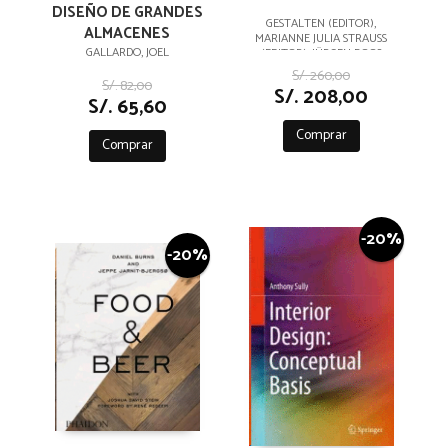
DISEÑO DE GRANDES
GESTALTEN (EDITOR),
ALMACENES
MARIANNE JULIA STRAUSS
GALLARDO, JOEL
(EDITOR), JÜRGEN BOOS
(PREFACE)
S/. 260,00
S/. 82,00
S/. 208,00
S/. 65,60
Comprar
Comprar
-20%
-20%