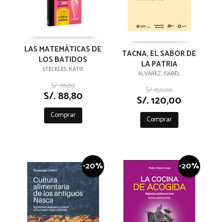
LAS MATEMÀTICAS DE
TACNA, EL SABOR DE
LOS BATIDOS
LA PATRIA
STECKLES, KATIE
ALVAREZ, ISABEL
S/. 111,00
S/. 150,00
S/. 88,80
S/. 120,00
Comprar
Comprar
-20%
-20%