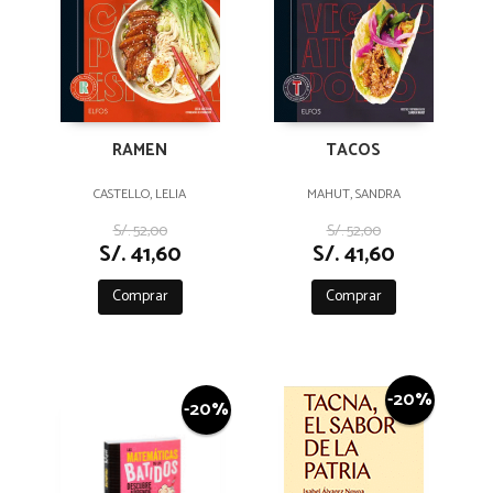
RAMEN
TACOS
CASTELLO, LELIA
MAHUT, SANDRA
S/. 52,00
S/. 52,00
S/. 41,60
S/. 41,60
Comprar
Comprar
-20%
-20%