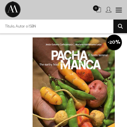
0
-20%