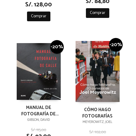
S/. 84,80
S/. 128,00
Comprar
Comprar
-20%
-20%
MANUAL DE
CÓMO HAGO
FOTOGRAFÍA DE
FOTOGRAFÍAS
CALLE
GIBSON, DAVID
MEYEROWITZ, JOEL
S/. 115,00
S/. 102,00