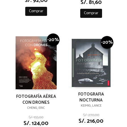
S/. 92,00
S/. 81,60
Comprar
Comprar
-20%
-20%
FOTOGRAFIA
FOTOGRAFÍA AÉREA
NOCTURNA
CON DRONES
KEIMIG, LANCE
CHENG, ERIC
S/. 270,00
S/. 155,00
S/. 216,00
S/. 124,00