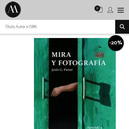
0
-20%