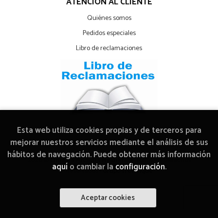
ATENCIÓN AL CLIENTE
Quiénes somos
Pedidos especiales
Libro de reclamaciones
Esta web utiliza cookies propias y de terceros para
mejorar nuestros servicios mediante el análisis de sus
hábitos de navegación. Puede obtener más información
2026 ©
Librería Arcadia Mediática
. Todos los Derechos
aquí
o cambiar la
configuración
.
Reservados |
Grupo Trevenque
Aceptar cookies