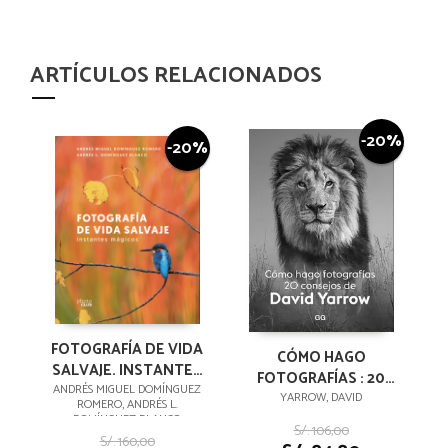
ARTÍCULOS RELACIONADOS
-20%
-20%
FOTOGRAFÍA DE VIDA
CÓMO HAGO
SALVAJE. INSTANTES
FOTOGRAFÍAS : 20
MÁGICOS
ANDRÉS MIGUEL DOMÍNGUEZ
CONSEJOS DE DAVID
YARROW, DAVID
ROMERO, ANDRÉS L.
YARROW
DOMÍNGUEZ BLANCO
S/. 106,00
S/. 160,00