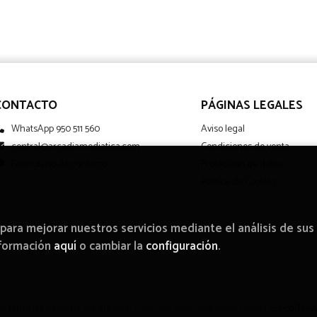
CONTACTO
PÁGINAS LEGALES
WhatsApp 950 511 560
Aviso legal
central@arcadiamediatica.com
Condiciones de venta
Formulario de contacto
Protección de datos
Política de Cookies
 para mejorar nuestros servicios mediante el análisis de sus
nformación
aquí
o cambiar la
configuración
.
 ©
Librería Arcadia Mediática
. Todos los Derechos Reservados |
Grupo Trev