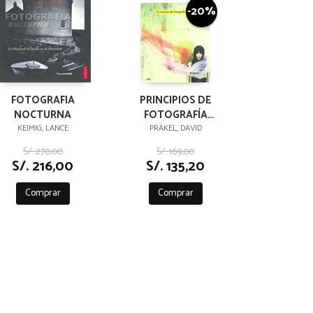
-20%
FOTOGRAFIA
PRINCIPIOS DE
NOCTURNA
FOTOGRAFÍA
CREATIVA APLICADA
KEIMIG, LANCE
PRÄKEL, DAVID
S/. 270,00
S/. 169,00
S/. 216,00
S/. 135,20
Comprar
Comprar