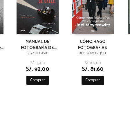
MANUAL DE
CÓMO HAGO
0
FOTOGRAFÍA DE
FOTOGRAFÍAS
ID
CALLE
GIBSON, DAVID
MEYEROWITZ, JOEL
S/. 115,00
S/. 102,00
S/. 92,00
S/. 81,60
Comprar
Comprar