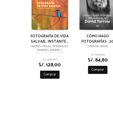
FOTOGRAFÍA DE VIDA
CÓMO HAGO
SALVAJE. INSTANTES
FOTOGRAFÍAS : 2
MÁGICOS
CONSEJOS DE DAV
ANDRÉS MIGUEL DOMÍNGUEZ
YARROW, DAVID
ROMERO, ANDRÉS L.
YARROW
DOMÍNGUEZ BLANCO
S/. 106,00
S/. 84,80
S/. 160,00
S/. 128,00
Comprar
Comprar