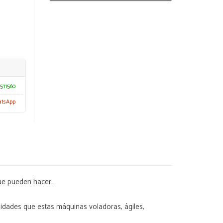
511560
atsApp
ue pueden hacer.
nidades que estas máquinas voladoras, ágiles,