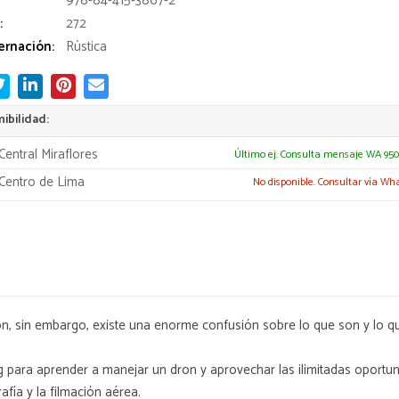
978-84-415-3867-2
:
272
rnación:
Rústica
ibilidad:
Central Miraflores
Último ej. Consulta mensaje WA 950
Centro de Lima
No disponible. Consultar vía Wh
n, sin embargo, existe una enorme confusión sobre lo que son y lo q
eng para aprender a manejar un dron y aprovechar las ilimitadas oportu
fía y la filmación aérea.