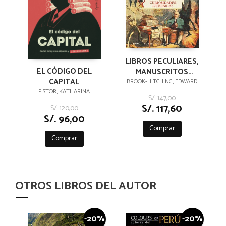
LIBROS PECULIARES,
EL CÓDIGO DEL
MANUSCRITOS
CAPITAL
EXTRAVAGANTES Y
BROOK-HITCHING, EDWARD
PISTOR, KATHARINA
OTRAS
S/. 147,00
CURIOSIDADES
S/. 117,60
S/. 120,00
LITERARIAS
S/. 96,00
Comprar
Comprar
OTROS LIBROS DEL AUTOR
-20%
-20%