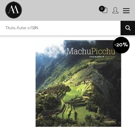
0
-20%