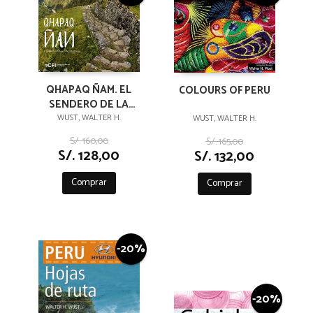
QHAPAQ ÑAM. EL
COLOURS OF PERU
SENDERO DE LA
HISTORIA
WUST, WALTER H.
WUST, WALTER H.
S/. 160,00
S/. 165,00
S/. 128,00
S/. 132,00
Comprar
Comprar
-20%
-20%