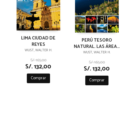
LIMA CIUDAD DE
PERÚ TESORO
REYES
NATURAL. LAS ÁREAS
WUST, WALTER H.
NATURALES
WUST, WALTER H.
PROTEGIDAS POR EL
S/. 165,00
S/. 165,00
ESTADO
S/. 132,00
S/. 132,00
Comprar
Comprar