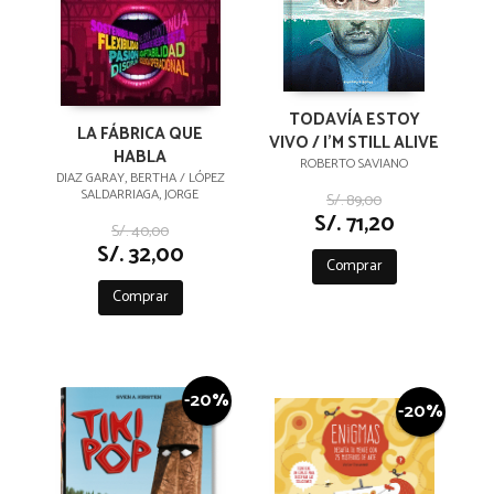
TODAVÍA ESTOY
LA FÁBRICA QUE
VIVO / I'M STILL ALIVE
HABLA
ROBERTO SAVIANO
DIAZ GARAY, BERTHA / LÓPEZ
SALDARRIAGA, JORGE
S/. 89,00
S/. 71,20
S/. 40,00
S/. 32,00
Comprar
Comprar
-20%
-20%