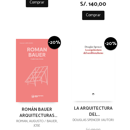
Comprar
S/. 140,00
Comprar
-20%
-20%
LA ARQUITECTURA
ROMÁN BAUER
DEL
ARQUITECTURAS
NEOLIBERALISMO
DOUGLAS SPENCER (AUTOR)
ERRANTES
ROMAN, AUGUSTO / BAUER,
JOSE
S/. 99,00