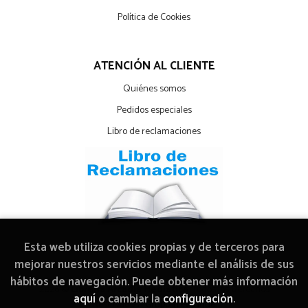
Política de Cookies
ATENCIÓN AL CLIENTE
Quiénes somos
Pedidos especiales
Libro de reclamaciones
Esta web utiliza cookies propias y de terceros para
mejorar nuestros servicios mediante el análisis de sus
hábitos de navegación. Puede obtener más información
2026 ©
Librería Arcadia Mediática
. Todos los Derechos
aquí
o cambiar la
configuración
.
Reservados |
Grupo Trevenque