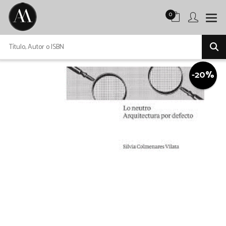
0
-20%