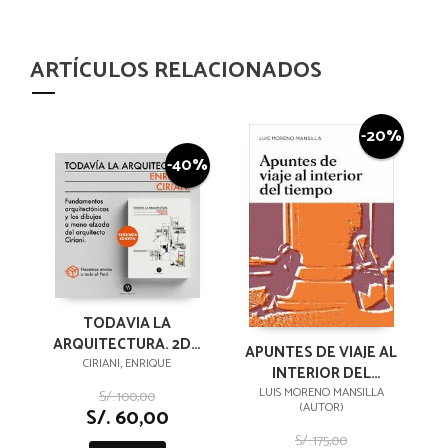
ARTÍCULOS RELACIONADOS
-20%
-40%
TODAVIA LA
ARQUITECTURA. 2DA
APUNTES DE VIAJE AL
EDICION
CIRIANI, ENRIQUE
INTERIOR DEL
TIEMPO
LUIS MORENO MANSILLA
S/. 100,00
(AUTOR)
S/. 60,00
S/. 175,00