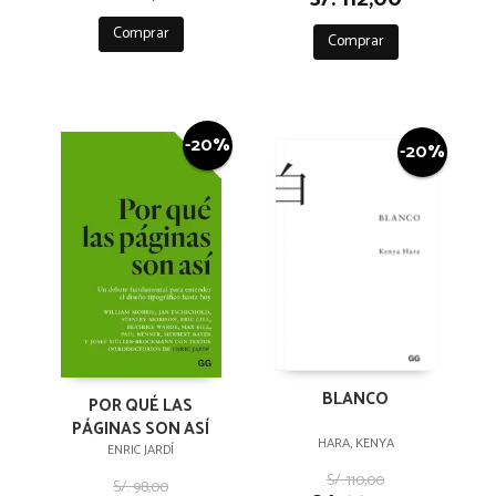
Comprar
Comprar
-20%
-20%
BLANCO
POR QUÉ LAS
PÁGINAS SON ASÍ
HARA, KENYA
ENRIC JARDÍ
S/. 110,00
S/. 98,00