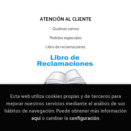
ATENCIÓN AL CLIENTE
Quiénes somos
Pedidos especiales
Libro de reclamaciones
Esta web utiliza cookies propias y de terceros para
mejorar nuestros servicios mediante el análisis de sus
hábitos de navegación. Puede obtener más información
2026 ©
Librería Arcadia Mediática
. Todos los Derechos
aquí
o cambiar la
configuración
.
Reservados |
Grupo Trevenque