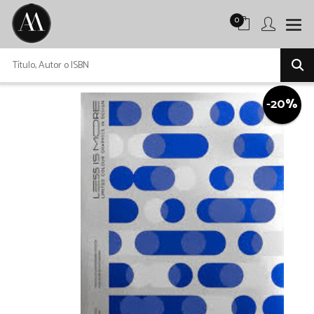
0
-20%