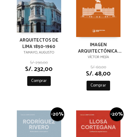
ARQUITECTOS DE
IMAGEN
LIMA 1850-1960
ARQUITECTÓNICA.
TAMAYO, AUGUSTO
ACCIONES
VÍCTOR MEJÍA
S/. 290,00
ARTÍSTICAS.
S/. 60,00
S/. 232,00
PALIMPSESTO
S/. 48,00
URBANO
Comprar
Comprar
-20%
-20%