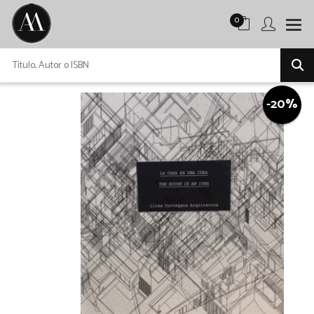
0
-20%