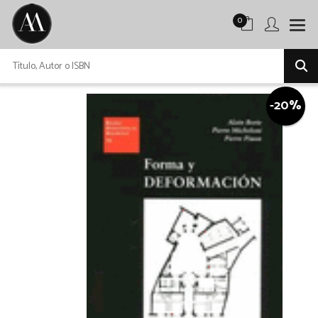
0
-20%