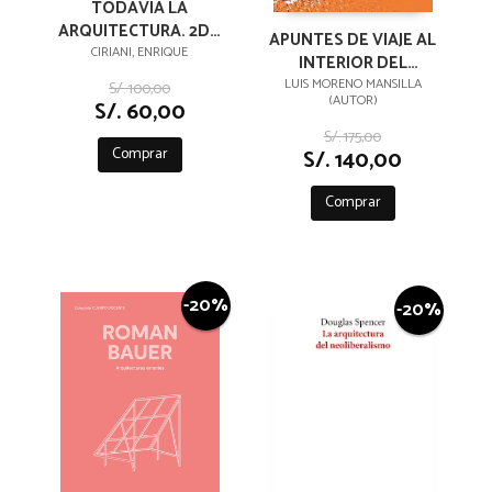
TODAVIA LA
ARQUITECTURA. 2DA
APUNTES DE VIAJE AL
EDICION
CIRIANI, ENRIQUE
INTERIOR DEL
TIEMPO
LUIS MORENO MANSILLA
S/. 100,00
(AUTOR)
S/. 60,00
S/. 175,00
Comprar
S/. 140,00
Comprar
-20%
-20%