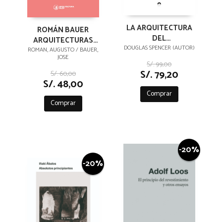
LA ARQUITECTURA
ROMÁN BAUER
DEL
ARQUITECTURAS
NEOLIBERALISMO
DOUGLAS SPENCER (AUTOR)
ERRANTES
ROMAN, AUGUSTO / BAUER,
JOSE
S/. 99,00
S/. 79,20
S/. 60,00
S/. 48,00
Comprar
Comprar
-20%
-20%