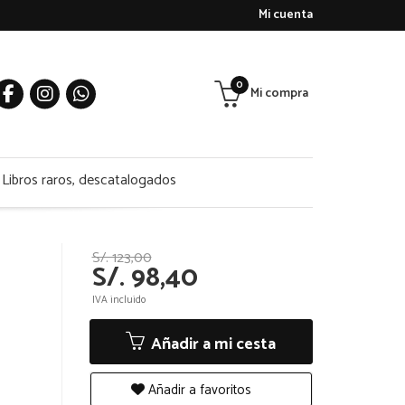
Mi cuenta
0
Mi compra
Libros raros, descatalogados
S/. 123,00
S/. 98,40
IVA incluido
Añadir a mi cesta
Añadir a favoritos