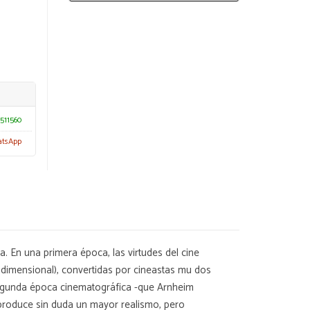
511560
atsApp
. En una primera época, las virtudes del cine
ridimensional), convertidas por cineastas mu dos
 segunda época cinematográfica -que Arnheim
 produce sin duda un mayor realismo, pero