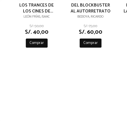
LOS TRANCES DE
DEL BLOCKBUSTER
LOS CINES DE
AL AUTORRETRATO
L
ÁMERICA LATINA Y EL
LEÓN FRÍAS, ISAAC
BEDOYA, RICARDO
CARIBE
S/. 50,00
S/. 75,00
S/. 40,00
S/. 60,00
Comprar
Comprar