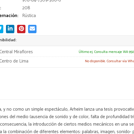
978-84-7509-366-6
:
208
rnación:
Rústica
ibilidad:
Central Miraflores
Último ej. Consulta mensaje WA 950
Centro de Lima
No disponible. Consultar vía Wh
, y no como un simple espectáculo, Arheim lanza una tesis provocativa
ones del medio (ausencia de sonido y de color, falta de profundidad t
mo consecuencia, la introducción de ciertos medios mecánicos en una
ra la combinación de diferentes elementos: palabras, imagen, sonido-