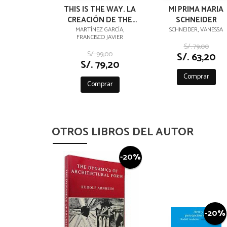
THIS IS THE WAY. LA
MI PRIMA MARIA
CREACIÓN DE THE
SCHNEIDER
MANDALORIAN Y SU
MARTÍNEZ GARCÍA,
SCHNEIDER, VANESSA
FRANCISCO JAVIER
UNIVERSO
S/. 79,00
S/. 99,00
S/. 63,20
S/. 79,20
Comprar
Comprar
OTROS LIBROS DEL AUTOR
-20%
-20%