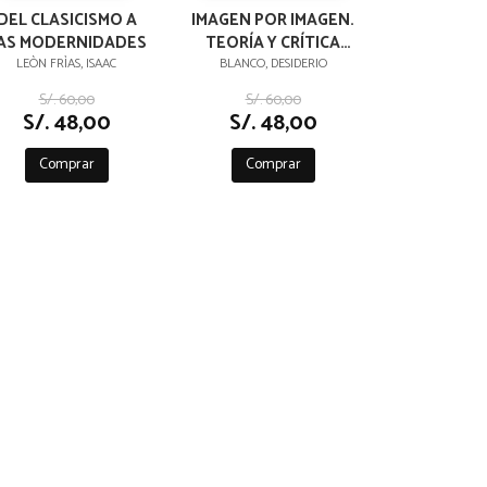
DEL CLASICISMO A
IMAGEN POR IMAGEN.
AS MODERNIDADES
TEORÍA Y CRÍTICA
CINEMATOGRÁFICA
LEÒN FRÌAS, ISAAC
BLANCO, DESIDERIO
S/. 60,00
S/. 60,00
S/. 48,00
S/. 48,00
Comprar
Comprar