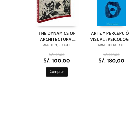
THE DYNAMICS OF
ARTE Y PERCEPCI
ARCHITECTURAL
VISUAL : PSICOLOG
FORM
DEL OJO CREADO
ARNHEIM, RUDOLF
ARNHEIM, RUDOLF
S/. 125,00
S/. 225,00
S/. 100,00
S/. 180,00
Comprar