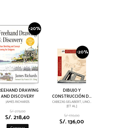
-20%
-20%
REEHAND DRAWING
DIBUJO Y
AND DISCOVERY
CONSTRUCCIÓN DE
LA REALIDAD 2 :
JAMES RICHARDS
CABEZAS GELABERT, LINO...
[ET AL.]
ARQUITECTURA,
S/. 273,00
PROYECTO, DISEÑO,
S/. 170,00
S/. 218,40
INGENIERÍA, DIBUJO
S/. 136,00
TÉCNICO