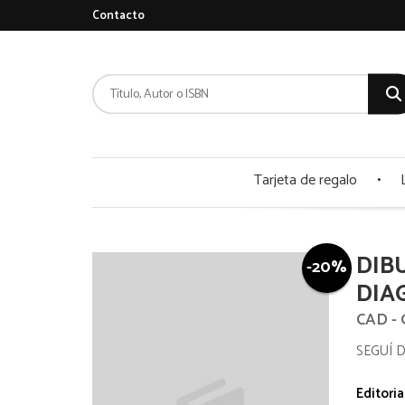
Contacto
Tarjeta de regalo
DIBU
-20%
DIA
CAD -
SEGUÍ D
Editoria