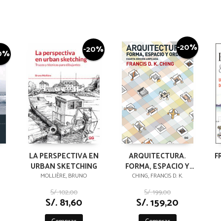
-20%
-20%
0%
LA PERSPECTIVA EN
ARQUITECTURA.
F
URBAN SKETCHING
FORMA, ESPACIO Y
ORDEN
MOLLIÈRE, BRUNO
CHING, FRANCIS D. K.
S/. 102,00
S/. 199,00
S/. 81,60
S/. 159,20