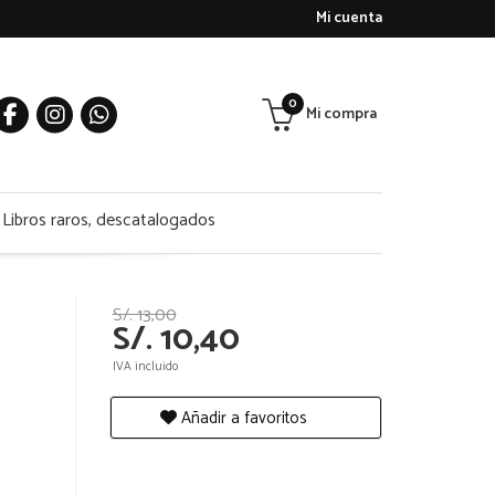
Mi cuenta
0
Mi compra
Libros raros, descatalogados
S/. 13,00
S/. 10,40
IVA incluido
Añadir a favoritos