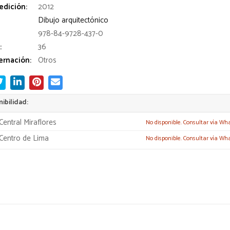
edición:
2012
Dibujo arquitectónico
978-84-9728-437-0
:
36
rnación:
Otros
ibilidad:
Central Miraflores
No disponible. Consultar vía Wh
Centro de Lima
No disponible. Consultar vía Wh