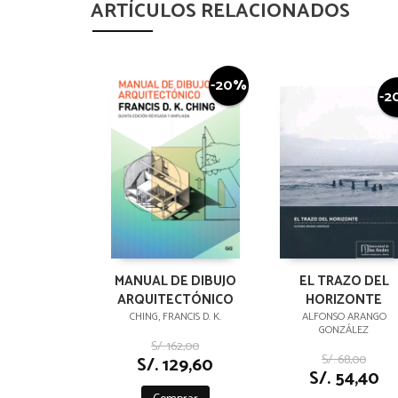
ARTÍCULOS RELACIONADOS
-20%
-2
MANUAL DE DIBUJO
EL TRAZO DEL
ARQUITECTÓNICO
HORIZONTE
CHING, FRANCIS D. K.
ALFONSO ARANGO
GONZÁLEZ
S/. 162,00
S/. 68,00
S/. 129,60
S/. 54,40