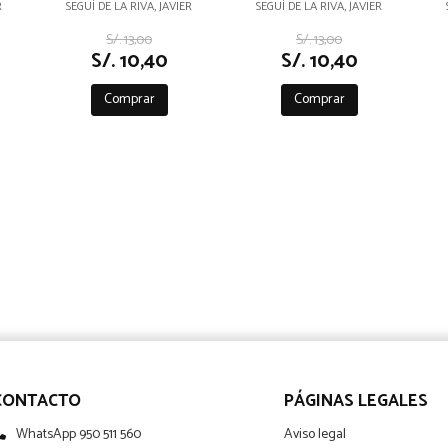
CRÍTICOS (I)
CRÍTICOS II
R
SEGUÍ DE LA RIVA, JAVIER
SEGUÍ DE LA RIVA, JAVIER
S/. 13,00
S/. 13,00
S/. 10,40
S/. 10,40
Comprar
Comprar
CONTACTO
PÁGINAS LEGALES
WhatsApp 950 511 560
Aviso legal