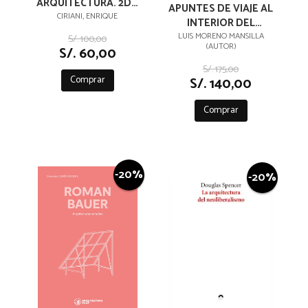
ARQUITECTURA. 2DA
APUNTES DE VIAJE AL
EDICION
CIRIANI, ENRIQUE
INTERIOR DEL
TIEMPO
LUIS MORENO MANSILLA
S/. 100,00
(AUTOR)
S/. 60,00
S/. 175,00
Comprar
S/. 140,00
Comprar
-20%
-20%