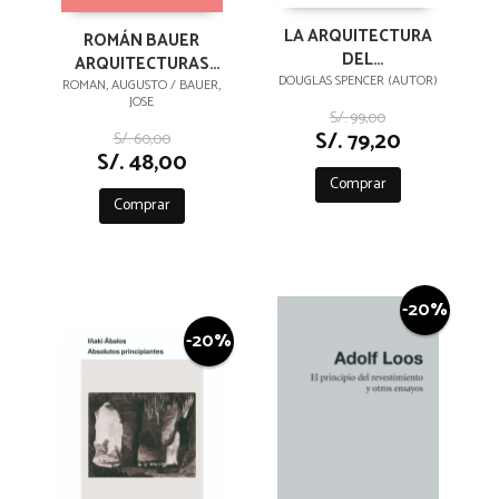
LA ARQUITECTURA
ROMÁN BAUER
DEL
ARQUITECTURAS
NEOLIBERALISMO
DOUGLAS SPENCER (AUTOR)
ERRANTES
ROMAN, AUGUSTO / BAUER,
JOSE
S/. 99,00
S/. 79,20
S/. 60,00
S/. 48,00
Comprar
Comprar
-20%
-20%