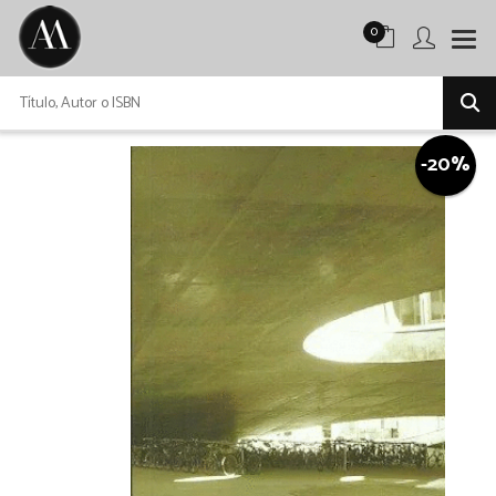
0
-20%