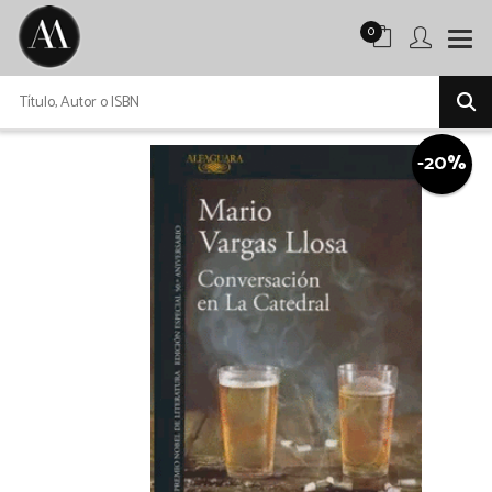
0
-20%