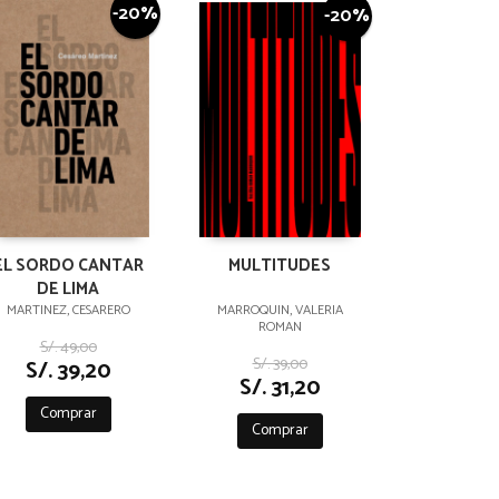
-20%
-20%
EL SORDO CANTAR
MULTITUDES
DE LIMA
MARTINEZ, CESARERO
MARROQUIN, VALERIA
ROMAN
S/. 49,00
S/. 39,00
S/. 39,20
S/. 31,20
Comprar
Comprar