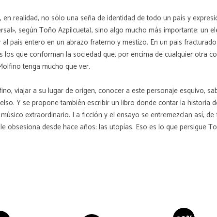
a, en realidad, no sólo una seña de identidad de todo un país y expres
iversal», según Toño Azpilcueta), sino algo mucho más importante: un 
nir al país entero en un abrazo fraterno y mestizo. En un país fractura
os los que conforman la sociedad que, por encima de cualquier otra c
 Molfino tenga mucho que ver.
no, viajar a su lugar de origen, conocer a este personaje esquivo, sab
elso. Y se propone también escribir un libro donde contar la historia d
úsico extraordinario. La ficción y el ensayo se entremezclan así, de 
 obsesiona desde hace años: las utopías. Eso es lo que persigue Toño