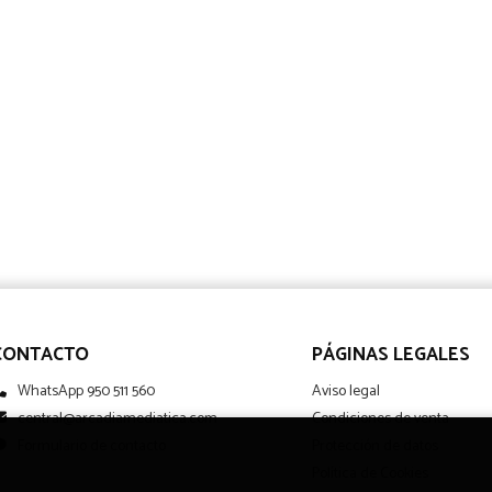
CONTACTO
PÁGINAS LEGALES
WhatsApp 950 511 560
Aviso legal
central@arcadiamediatica.com
Condiciones de venta
Formulario de contacto
Protección de datos
Política de Cookies