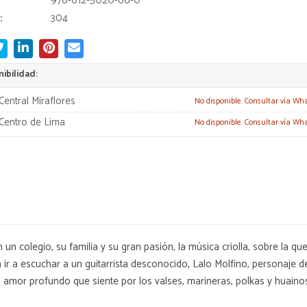
978-612-5020-68-0
:
304
ibilidad:
Central Miraflores
No disponible. Consultar vía Wh
Centro de Lima
No disponible. Consultar vía Wh
un colegio, su familia y su gran pasión, la música criolla, sobre la qu
ra ir a escuchar a un guitarrista desconocido, Lalo Molfino, personaje
el amor profundo que siente por los valses, marineras, polkas y huain