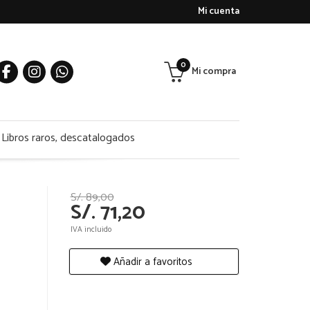
Mi cuenta
0
Mi compra
Libros raros, descatalogados
S/. 89,00
S/. 71,20
IVA incluido
Añadir a favoritos