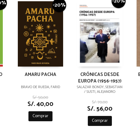
-20%
0%
-20%
O
AMARU PACHA
CRÓNICAS DESDE
EUROPA (1956-1957)
BRAVO DE RUEDA, FARID
SALAZAR BONDY, SEBASTIAN
/ SUSTI, ALEJANDRO
S/. 50,00
S/. 70,00
S/. 40,00
S/. 56,00
Comprar
Comprar