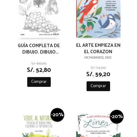
EL ARTE EMPIEZA EN
GUÍA COMPLETA DE
EL CORAZON
DIBUJO. DIBUJO
(EJERCICIOS)
MCMANNESS, ERIC
S/. 66,00
S/. 74,00
S/. 52,80
S/. 59,20
Comprar
Comprar
-20%
-20%