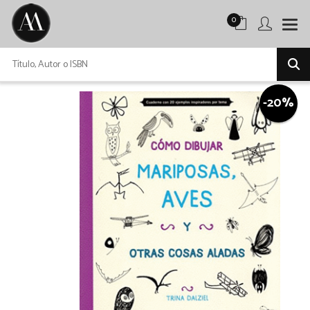
0
-20%