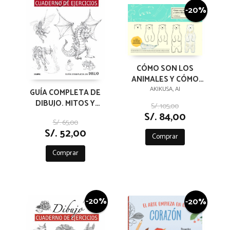
-20%
CÓMO SON LOS
ANIMALES Y CÓMO
DIBUJARLOS
AKIKUSA, AI
GUÍA COMPLETA DE
DIBUJO. MITOS Y
S/. 105,00
FANTASÍA
S/. 84,00
S/. 65,00
(EJERCICIOS)
S/. 52,00
Comprar
Comprar
-20%
-20%