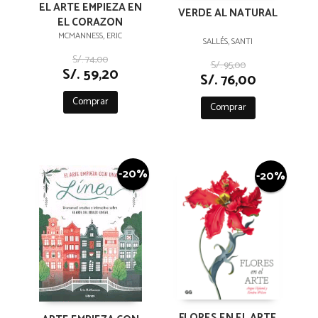
EL ARTE EMPIEZA EN
VERDE AL NATURAL
EL CORAZON
MCMANNESS, ERIC
SALLÉS, SANTI
S/. 74,00
S/. 95,00
S/. 59,20
S/. 76,00
Comprar
Comprar
-20%
-20%
FLORES EN EL ARTE