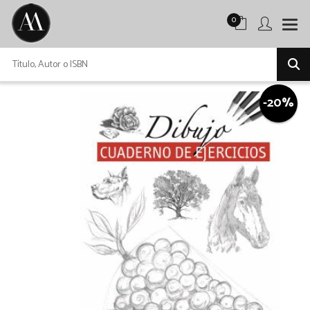
0
-20%