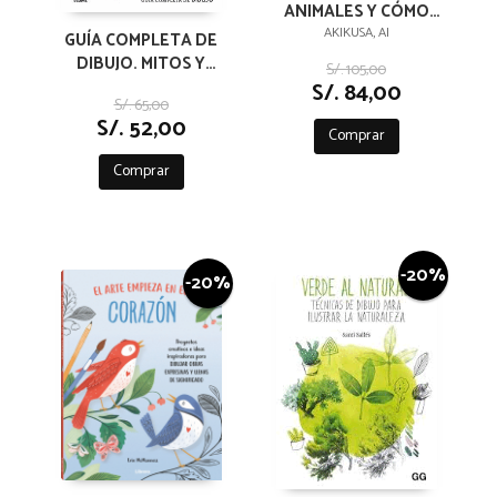
ANIMALES Y CÓMO
DIBUJARLOS
AKIKUSA, AI
GUÍA COMPLETA DE
DIBUJO. MITOS Y
S/. 105,00
FANTASÍA
S/. 84,00
S/. 65,00
(EJERCICIOS)
S/. 52,00
Comprar
Comprar
-20%
-20%