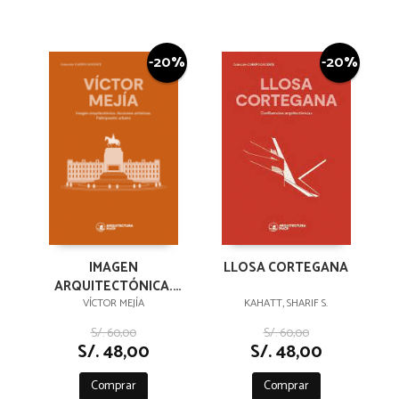
-20%
-20%
IMAGEN
LLOSA CORTEGANA
ARQUITECTÓNICA.
ACCIONES
VÍCTOR MEJÍA
KAHATT, SHARIF S.
ARTÍSTICAS.
S/. 60,00
S/. 60,00
PALIMPSESTO
S/. 48,00
S/. 48,00
URBANO
Comprar
Comprar