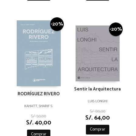
-20%
-20%
Sentir la Arquitectura
RODRÍGUEZ RIVERO
LUIS LONGHI
KAHATT, SHARIF S.
S/. 80,00
S/. 64,00
S/. 50,00
S/. 40,00
Comprar
Comprar