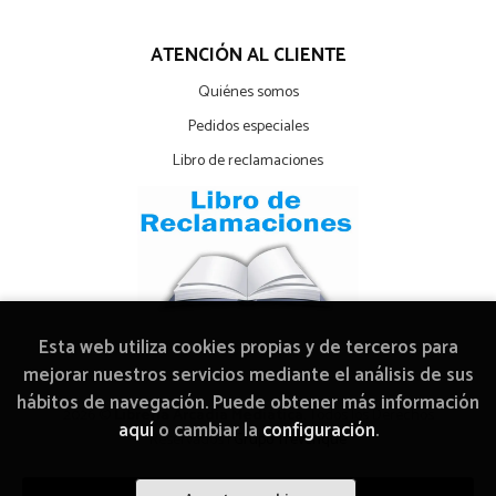
ATENCIÓN AL CLIENTE
Quiénes somos
Pedidos especiales
Libro de reclamaciones
Esta web utiliza cookies propias y de terceros para
mejorar nuestros servicios mediante el análisis de sus
hábitos de navegación. Puede obtener más información
2026 ©
Librería Arcadia Mediática
. Todos los Derechos
aquí
o cambiar la
configuración
.
Reservados |
Grupo Trevenque