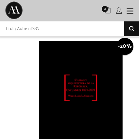
0
-20%