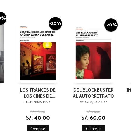
0%
-20%
-20%
LOS TRANCES DE
DEL BLOCKBUSTER
I
LOS CINES DE
AL AUTORRETRATO
ÁMERICA LATINA Y EL
LEÓN FRÍAS, ISAAC
BEDOYA, RICARDO
CARIBE
S/. 50,00
S/. 75,00
S/. 40,00
S/. 60,00
Comprar
Comprar