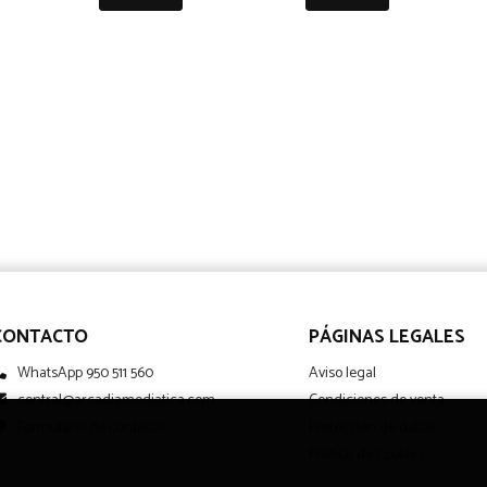
CONTACTO
PÁGINAS LEGALES
WhatsApp 950 511 560
Aviso legal
central@arcadiamediatica.com
Condiciones de venta
Formulario de contacto
Protección de datos
Política de Cookies