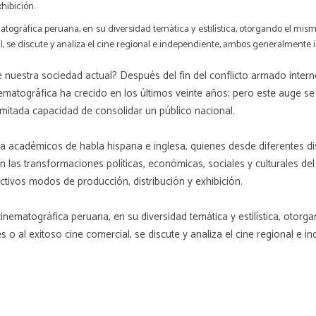
xhibición.
gráfica peruana, en su diversidad temática y estilística, otorgando el mismo val
al, se discute y analiza el cine regional e independiente, ambos generalmente i
e nuestra sociedad actual? Después del fin del conflicto armado inter
ematográfica ha crecido en los últimos veinte años; pero este auge se 
mitada capacidad de consolidar un público nacional.
 a académicos de habla hispana e inglesa, quienes desde diferentes di
las transformaciones políticas, económicas, sociales y culturales del 
tivos modos de producción, distribución y exhibición.
ematográfica peruana, en su diversidad temática y estilística, otorgand
ales o al exitoso cine comercial, se discute y analiza el cine regional