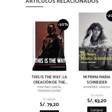
ARTÍCULOS RELACIONADOS
-2
-20%
THIS IS THE WAY. LA
MI PRIMA MARIA
CREACIÓN DE THE
SCHNEIDER
MANDALORIAN Y SU
MARTÍNEZ GARCÍA,
SCHNEIDER, VANESSA
FRANCISCO JAVIER
UNIVERSO
S/. 79,00
S/. 99,00
S/. 63,20
S/. 79,20
Comprar