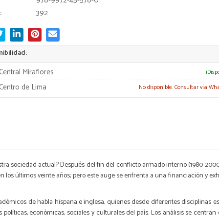
978-9972-45-578-0
:
392
ibilidad:
Central Miraflores
¡Disp
Centro de Lima
No disponible. Consultar vía Wh
stra sociedad actual? Después del fin del conflicto armado interno (1980-2000
n los últimos veinte años; pero este auge se enfrenta a una financiación y e
cadémicos de habla hispana e inglesa, quienes desde diferentes disciplinas 
 políticas, económicas, sociales y culturales del país. Los análisis se centr