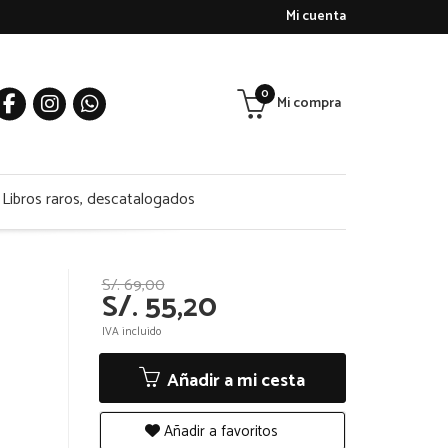
Mi cuenta
0
Mi compra
Libros raros, descatalogados
S/. 69,00
S/. 55,20
IVA incluido
Añadir a mi cesta
Añadir a favoritos