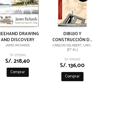
REEHAND DRAWING
DIBUJO Y
AND DISCOVERY
CONSTRUCCIÓN DE
LA REALIDAD 2 :
JAMES RICHARDS
CABEZAS GELABERT, LINO...
[ET AL.]
ARQUITECTURA,
S/. 273,00
PROYECTO, DISEÑO,
S/. 170,00
S/. 218,40
INGENIERÍA, DIBUJO
S/. 136,00
TÉCNICO
Comprar
Comprar