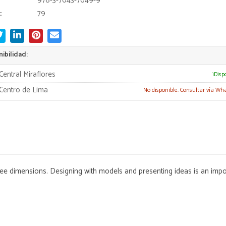
978-3-7643-7649-9
:
79
ibilidad:
Central Miraflores
¡Disp
Centro de Lima
No disponible. Consultar vía Wh
hree dimensions. Designing with models and presenting ideas is an impo