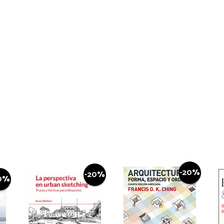
-20%
-20%
0%