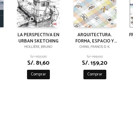
LA PERSPECTIVA EN
ARQUITECTURA.
F
URBAN SKETCHING
FORMA, ESPACIO Y
ORDEN
MOLLIÈRE, BRUNO
CHING, FRANCIS D. K.
S/. 102,00
S/. 199,00
S/. 81,60
S/. 159,20
Comprar
Comprar