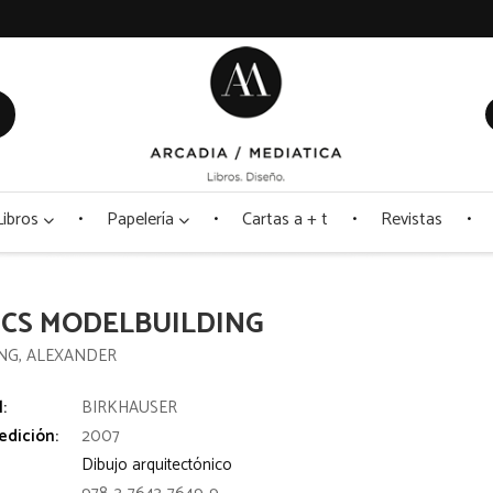
Libros
Papelería
Cartas a + t
Revistas
ICS MODELBUILDING
ING, ALEXANDER
l:
BIRKHAUSER
edición:
2007
Dibujo arquitectónico