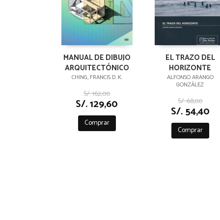
MANUAL DE DIBUJO
EL TRAZO DEL
ARQUITECTÓNICO
HORIZONTE
CHING, FRANCIS D. K.
ALFONSO ARANGO
GONZÁLEZ
S/. 162,00
S/. 68,00
S/. 129,60
S/. 54,40
Comprar
Comprar