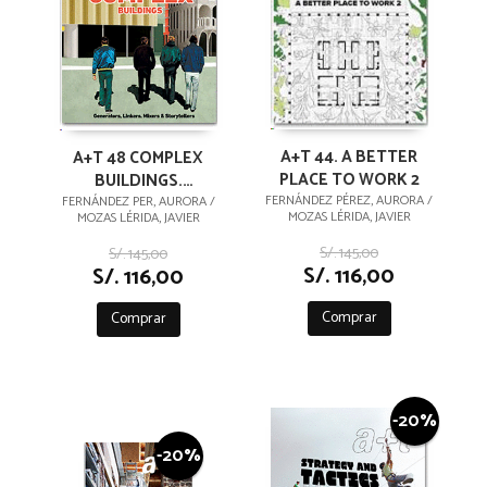
A+T 44. A BETTER
A+T 48 COMPLEX
PLACE TO WORK 2
BUILDINGS.
GENERATORS,
FERNÁNDEZ PÉREZ, AURORA /
FERNÁNDEZ PER, AURORA /
MOZAS LÉRIDA, JAVIER
MOZAS LÉRIDA, JAVIER
LINKERS, MIXERS &
STORYTELLERS
S/. 145,00
S/. 145,00
S/. 116,00
S/. 116,00
Comprar
Comprar
-20%
-20%