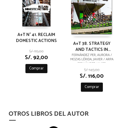
A+T N° 41. RECLAIM
DOMESTIC ACTIONS
A+T 38. STRATEGY
AND TACTICS IN
S/. 115,00
PUBLIC SPACE
FERNÁNDEZ PER, AURORA /
S/. 92,00
MOZAS LÉRIDA, JAVIER / ARPA
FERNÁNDEZ, JAVIER
Comprar
S/. 145,00
S/. 116,00
Comprar
OTROS LIBROS DEL AUTOR