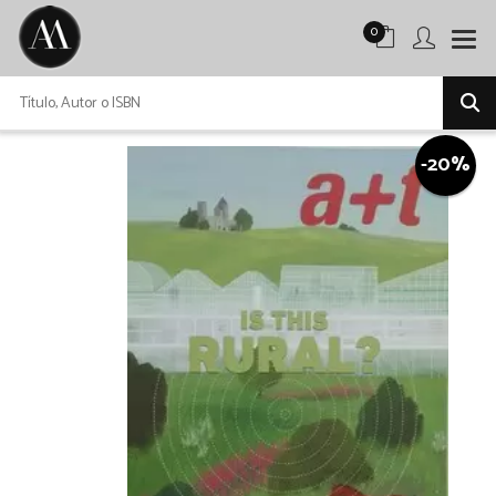
0
-20%