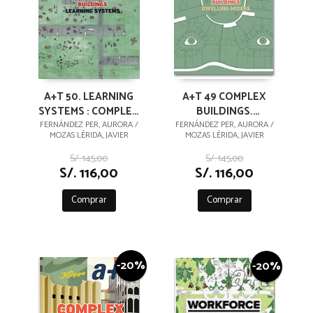
A+T 49 COMPLEX
A+T 50. LEARNING
BUILDINGS.
SYSTEMS : COMPLEX
DWELLING MIXERS.
BUILDINGS
FERNÁNDEZ PER, AURORA /
FERNÁNDEZ PER, AURORA /
MOZAS LÉRIDA, JAVIER
MOZAS LÉRIDA, JAVIER
TRES GENERACIONES
DE VIVIENDA
S/. 145,00
S/. 145,00
COLECTIVA
S/. 116,00
S/. 116,00
Comprar
Comprar
-20%
-20%