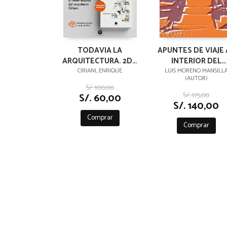
TODAVIA LA
APUNTES DE VIAJE 
ARQUITECTURA. 2DA
INTERIOR DEL
EDICION
TIEMPO
CIRIANI, ENRIQUE
LUIS MORENO MANSILL
(AUTOR)
S/. 100,00
S/. 175,00
S/. 60,00
S/. 140,00
Comprar
Comprar