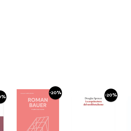
-20%
-20%
0%