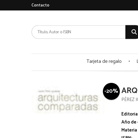
Contacto
Tarjeta de regalo
ARQ
-20%
PÉREZ I
Editoria
Año de 
Materia