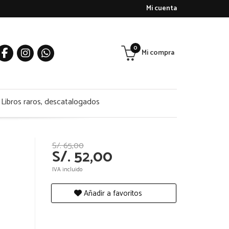
Mi cuenta
0
Mi compra
Libros raros, descatalogados
S/. 65,00
S/. 52,00
IVA incluido
Añadir a favoritos