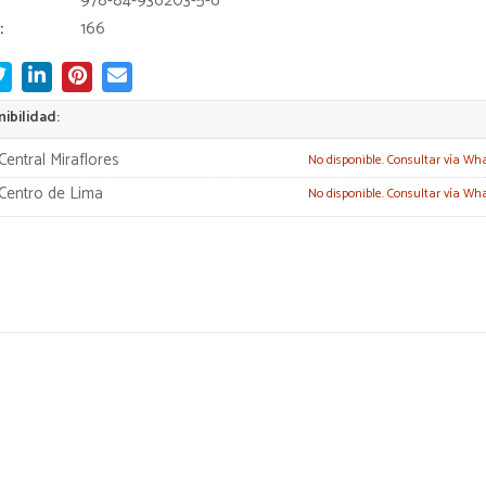
978-84-936203-5-6
:
166
ibilidad:
Central Miraflores
No disponible. Consultar vía Wh
Centro de Lima
No disponible. Consultar vía Wh