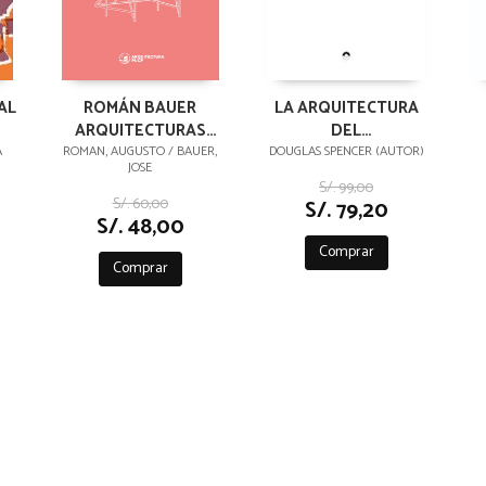
AL
ROMÁN BAUER
LA ARQUITECTURA
ARQUITECTURAS
DEL
ERRANTES
NEOLIBERALISMO
A
ROMAN, AUGUSTO / BAUER,
DOUGLAS SPENCER (AUTOR)
JOSE
S/. 99,00
S/. 60,00
S/. 79,20
S/. 48,00
Comprar
Comprar