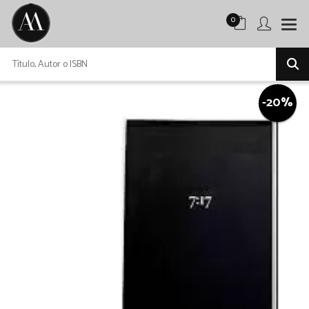
0
-20%