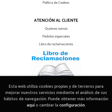
Política de Cookies
ATENCIÓN AL CLIENTE
Quiénes somos
Pedidos especiales
Libro de reclamaciones
Esta web utiliza cookies propias y de terceros para
mejorar nuestros servicios mediante el análisis de sus
hábitos de navegación. Puede obtener más información
2026 ©
Librería Arcadia Mediática
. Todos los Derechos
aquí
o cambiar la
configuración
.
Reservados |
Grupo Trevenque