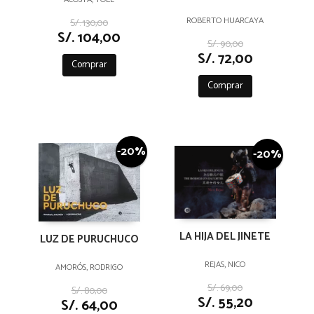
ROBERTO HUARCAYA
S/. 130,00
S/. 104,00
S/. 90,00
S/. 72,00
Comprar
Comprar
-20%
-20%
LA HIJA DEL JINETE
LUZ DE PURUCHUCO
REJAS, NICO
AMORÓS, RODRIGO
S/. 69,00
S/. 80,00
S/. 55,20
S/. 64,00