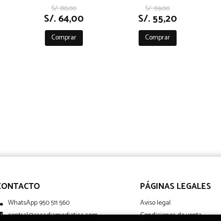
S/. 80,00
S/. 69,00
S/. 64,00
S/. 55,20
Comprar
Comprar
CONTACTO
PÁGINAS LEGALES
WhatsApp 950 511 560
Aviso legal
central@arcadiamediatica.com
Condiciones de venta