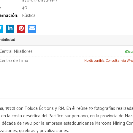
978-84-17975-19-7
:
40
rnación:
Rústica
ibilidad:
Central Miraflores
¡Disp
Centro de Lima
No disponible. Consultar vía Wh
a, 1972) con Toluca Éditions y RM. En él reúne 19 fotografías realiza
n la costa desértica del Pacífico sur peruano, en la provincia de Naz
a década de 1950 por la empresa estadounidense Marcona Mining Com
zaciones, quiebras y privatizaciones.