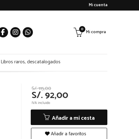
Mi cuenta
0
Mi compra
Libros raros, descatalogados
S/. 115,00
S/. 92,00
IVA incluido
Añadir a mi cesta
Añadir a favoritos