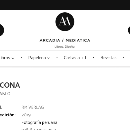
Libros
Papelería
Cartas a + t
Revistas
CONA
PABLO
l:
RM VERLAG
edición:
2019
Fotografía peruana