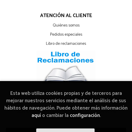
ATENCIÓN AL CLIENTE
Quiénes somos
Pedidos especiales
Libro de reclamaciones
Esta web utiliza cookies propias y de terceros para
mejorar nuestros servicios mediante el análisis de sus
hábitos de navegación. Puede obtener más información
2026 ©
Librería Arcadia Mediática
. Todos los Derechos
aquí
o cambiar la
configuración
.
Reservados |
Grupo Trevenque