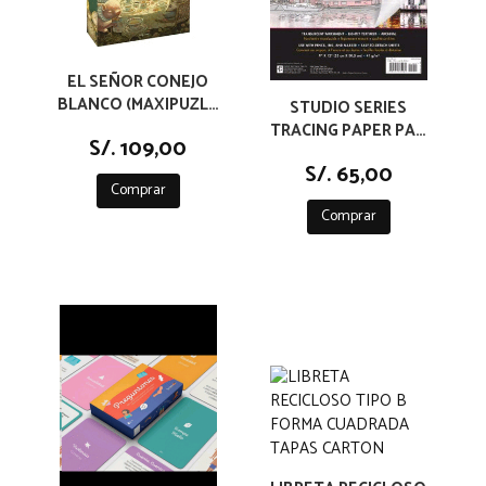
EL SEÑOR CONEJO
BLANCO (MAXIPUZLE
STUDIO SERIES
1000 PIEZAS)
TRACING PAPER PAD
S/. 109,00
100 HIGH-QUALITY
S/. 65,00
SHEETS
Comprar
Comprar