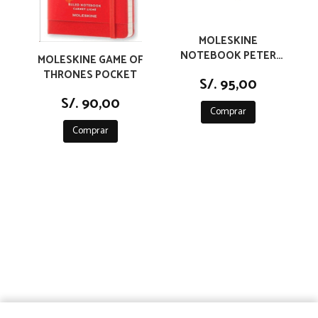
MOLESKINE
NOTEBOOK PETER
MOLESKINE GAME OF
PAN POCKET RULED
THRONES POCKET
S/. 95,00
YELLOW
S/. 90,00
Comprar
Comprar