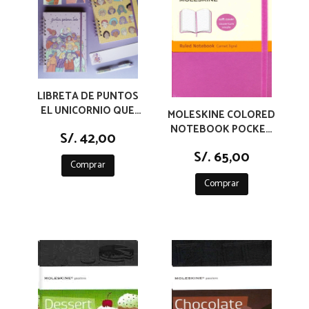
LIBRETA DE PUNTOS
EL UNICORNIO QUE
MOLESKINE COLORED
DIBUJA
NOTEBOOK POCKET
S/. 42,00
RULED ORCHID
S/. 65,00
PURPLE
Comprar
Comprar