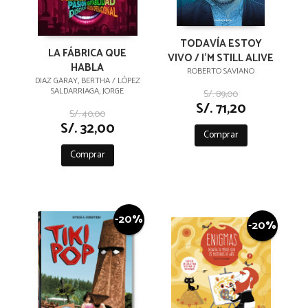
TODAVÍA ESTOY
LA FÁBRICA QUE
VIVO / I'M STILL ALIVE
HABLA
ROBERTO SAVIANO
DIAZ GARAY, BERTHA / LÓPEZ
SALDARRIAGA, JORGE
S/. 89,00
S/. 71,20
S/. 40,00
S/. 32,00
Comprar
Comprar
-20%
-20%