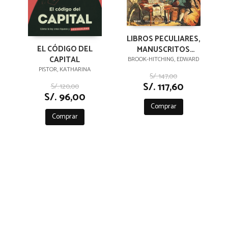
LIBROS PECULIARES,
EL CÓDIGO DEL
MANUSCRITOS
CAPITAL
EXTRAVAGANTES Y
BROOK-HITCHING, EDWARD
PISTOR, KATHARINA
OTRAS
S/. 147,00
CURIOSIDADES
S/. 117,60
S/. 120,00
LITERARIAS
S/. 96,00
Comprar
Comprar