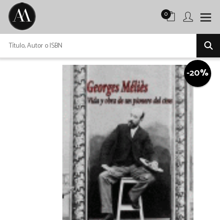
0
-20%