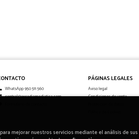
CONTACTO
PÁGINAS LEGALES
WhatsApp 950 511 560
Aviso legal
central@arcadiamediatica.com
Condiciones de venta
Formulario de contacto
Protección de datos
Política de Cookies
 para mejorar nuestros servicios mediante el análisis de sus