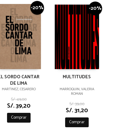
-20%
-20%
EL SORDO CANTAR
MULTITUDES
DE LIMA
MARTINEZ, CESARERO
MARROQUIN, VALERIA
ROMAN
S/. 49,00
S/. 39,00
S/. 39,20
S/. 31,20
Comprar
Comprar