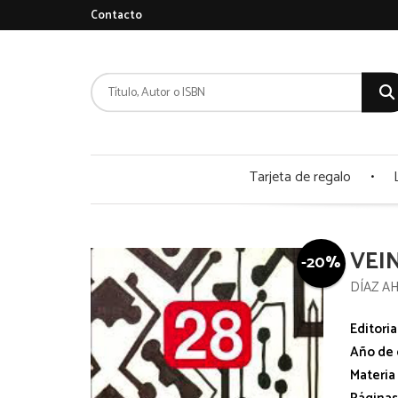
Contacto
Tarjeta de regalo
VEI
-20%
DÍAZ A
Editoria
Año de 
Materia