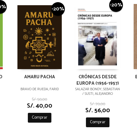
-20%
0%
-20%
O
AMARU PACHA
CRÓNICAS DESDE
EUROPA (1956-1957)
BRAVO DE RUEDA, FARID
SALAZAR BONDY, SEBASTIAN
/ SUSTI, ALEJANDRO
S/. 50,00
S/. 70,00
S/. 40,00
S/. 56,00
Comprar
Comprar