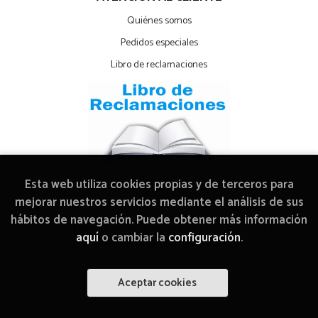
Quiénes somos
Pedidos especiales
Libro de reclamaciones
Esta web utiliza cookies propias y de terceros para
mejorar nuestros servicios mediante el análisis de sus
hábitos de navegación. Puede obtener más información
2026 ©
Librería Arcadia Mediática
. Todos los Derechos
aquí
o cambiar la
configuración
.
Reservados |
Grupo Trevenque
Aceptar cookies