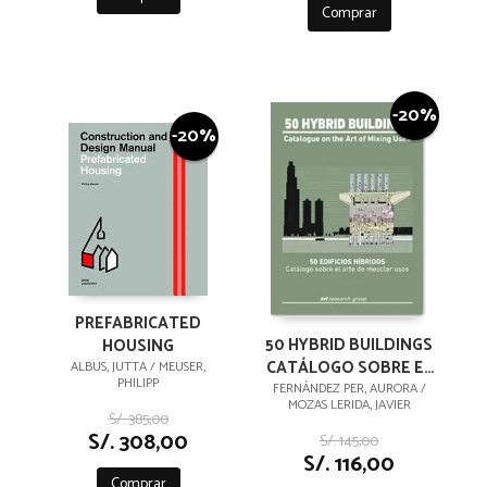
Comprar
-20%
-20%
PREFABRICATED
50 HYBRID BUILDINGS
HOUSING
CATÁLOGO SOBRE EL
ALBUS, JUTTA / MEUSER,
PHILIPP
ARTE DE MEZCLAR
FERNÁNDEZ PER, AURORA /
MOZAS LERIDA, JAVIER
USOS
S/. 385,00
S/. 308,00
S/. 145,00
S/. 116,00
Comprar