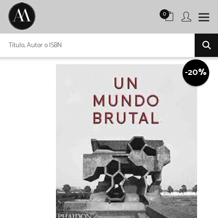
0
-20%