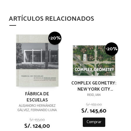
ARTÍCULOS RELACIONADOS
-20%
-20%
COMPLEX GEOMETRY:
NEW YORK CITY
FÁBRICA DE
HOUSING
REID, IAN
ESCUELAS
AUTHORITY,
S/. 182,00
ALEJANDRO HERNÁNDEZ
BROOKLYN
S/. 145,60
GÁLVEZ, FERNANDO LUNA
S/. 155,00
Comprar
S/. 124,00