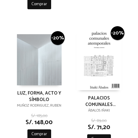
Comprar
-20%
-20%
LUZ, FORMA, ACTO Y
PALACIOS
SÍMBOLO
COMUNALES
MUÑOZ RODRIGUEZ, RUBEN
ATEMPORALES
ÁBALOS IÑAKI
S/. 185,00
S/. 89,00
S/. 148,00
S/. 71,20
Comprar