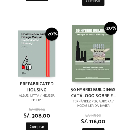
Comprar
-20%
-20%
PREFABRICATED
50 HYBRID BUILDINGS
HOUSING
CATÁLOGO SOBRE EL
ALBUS, JUTTA / MEUSER,
PHILIPP
ARTE DE MEZCLAR
FERNÁNDEZ PER, AURORA /
MOZAS LERIDA, JAVIER
USOS
S/. 385,00
S/. 308,00
S/. 145,00
S/. 116,00
Comprar