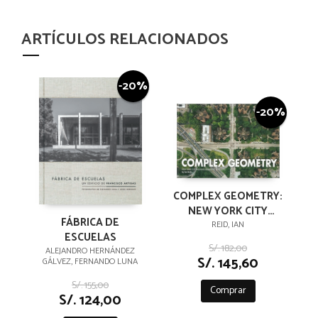
ARTÍCULOS RELACIONADOS
-20%
-20%
COMPLEX GEOMETRY:
NEW YORK CITY
FÁBRICA DE
HOUSING
REID, IAN
ESCUELAS
AUTHORITY,
S/. 182,00
ALEJANDRO HERNÁNDEZ
BROOKLYN
S/. 145,60
GÁLVEZ, FERNANDO LUNA
S/. 155,00
Comprar
S/. 124,00