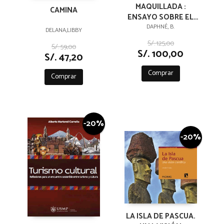
MAQUILLADA :
CAMINA
ENSAYO SOBRE EL
MUNDO Y SUS
DAPHNÉ, B.
DELANA,LIBBY
SOMBRAS
S/. 125,00
S/. 59,00
S/. 100,00
S/. 47,20
Comprar
Comprar
-20%
-20%
LA ISLA DE PASCUA.