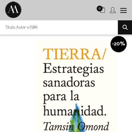
0
-20%