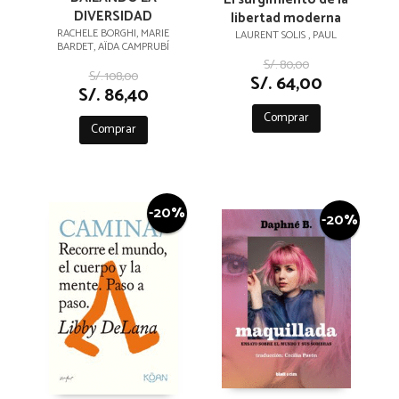
DIVERSIDAD
libertad moderna
RACHELE BORGHI, MARIE
LAURENT SOLIS , PAUL
BARDET, AÏDA CAMPRUBÍ
S/. 80,00
S/. 108,00
S/. 64,00
S/. 86,40
Comprar
Comprar
-20%
-20%