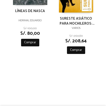
LÍNEAS DE NASCA
SURESTE ASIÁTICO
HERRAN, EDUARDO
PARA MOCHILEROS:
GRANDES VIAJES A
S/. 100,00
VARIOS
S/. 80,00
BAJO PRECIO LONELY
S/. 260,80
PLANET
S/. 208,64
Comprar
Comprar