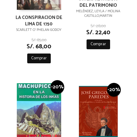
DEL PATRIMONIO
MELÉNDEZ, LEYLA / MOLINA
CASTILLO,MARTIN
LA CONSPIRACION DE
LIMA DE 1750
S/. 28,00
SCARLETT O' PHELAN GODOY
S/. 22,40
S/. 85,00
Comprar
S/. 68,00
Comprar
-20%
-20%