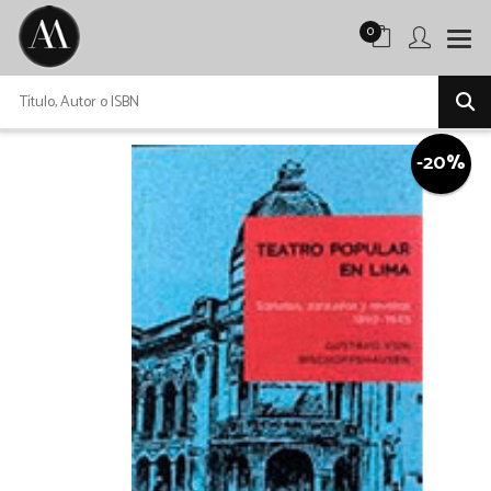
0
-20%