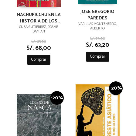
JOSE GREGORIO
MACHUPICCHU EN LA
PAREDES
HISTORIA DE LOS
VARILLAS MONTENEGRO,
INKAS
CUBA GUTIERREZ, COSME
ALBERTO
DAMIAN
S/. 79,00
S/. 85,00
S/. 63,20
S/. 68,00
Comprar
Comprar
-20%
-20%