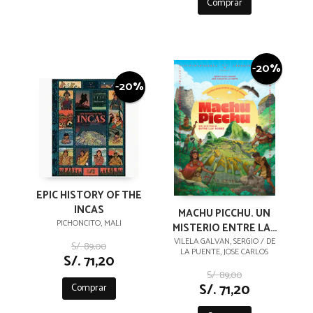
Comprar
-20%
-20%
EPIC HISTORY OF THE
INCAS
MACHU PICCHU. UN
PICHONCITO, MALI
MISTERIO ENTRE LAS
NUBES
VILELA GALVAN, SERGIO / DE
S/. 89,00
LA PUENTE, JOSE CARLOS
S/. 71,20
S/. 89,00
S/. 71,20
Comprar