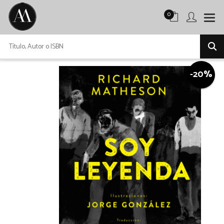
0
-20%