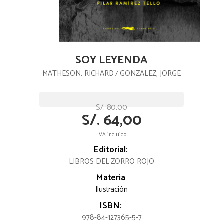
SOY LEYENDA
MATHESON, RICHARD
GONZALEZ, JORGE
/
S/. 80,00
S/. 64,00
IVA incluido
Editorial:
LIBROS DEL ZORRO ROJO
Materia
Ilustración
ISBN:
978-84-127365-5-7