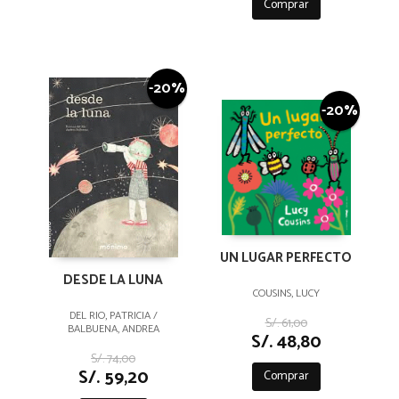
Comprar
-20%
-20%
UN LUGAR PERFECTO
DESDE LA LUNA
COUSINS, LUCY
DEL RIO, PATRICIA /
S/. 61,00
BALBUENA, ANDREA
S/. 48,80
S/. 74,00
S/. 59,20
Comprar