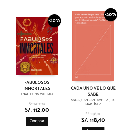
-20%
-20%
FABULOSOS
CADA UNO VE LO QUE
INMORTALES
SABE
DINAH DUNN WILLIAMS
ANNA JUAN CANTAVELLA , PIU
S/. 140,00
MARTÍNEZ
S/. 112,00
S/. 148,00
S/. 118,40
Comprar