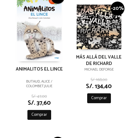
-20%
MÁS ALLÁ DEL VALLE
DE RICHARD
ANIMALITOS EL LINCE
MICHAEL DEFORGE
S/. 168,00
BUTAUD, ALICE /
S/. 134,40
COLOMBET,JULIE
S/. 47,00
Comprar
S/. 37,60
Comprar