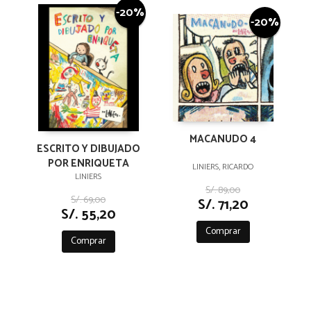
-20%
-20%
MACANUDO 4
ESCRITO Y DIBUJADO
POR ENRIQUETA
LINIERS, RICARDO
LINIERS
S/. 89,00
S/. 69,00
S/. 71,20
S/. 55,20
Comprar
Comprar