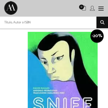
0
-20%