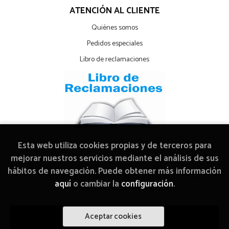
ATENCIÓN AL CLIENTE
Quiénes somos
Pedidos especiales
Libro de reclamaciones
Esta web utiliza cookies propias y de terceros para
mejorar nuestros servicios mediante el análisis de sus
hábitos de navegación. Puede obtener más información
2026 ©
Librería Arcadia Mediática
. Todos los Derechos
aquí
o cambiar la
configuración
.
Reservados |
Grupo Trevenque
Aceptar cookies
Añadir a mi cesta