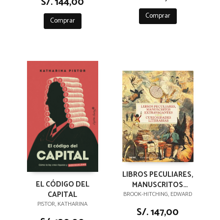
S/. 144,00
Comprar
Comprar
LIBROS PECULIARES,
EL CÓDIGO DEL
MANUSCRITOS
CAPITAL
EXTRAVAGANTES Y
BROOK-HITCHING, EDWARD
PISTOR, KATHARINA
OTRAS
S/. 147,00
CURIOSIDADES