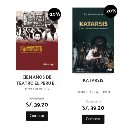
-20%
-20%
CIEN AÑOS DE
KATARSIS
TEATRO EL PERU EN
EL SIGLO XX
MEGO, ALBERTO
QUIROZ ÁVILA, RUBEN
S/. 49,00
S/. 49,00
S/. 39,20
S/. 39,20
Comprar
Comprar