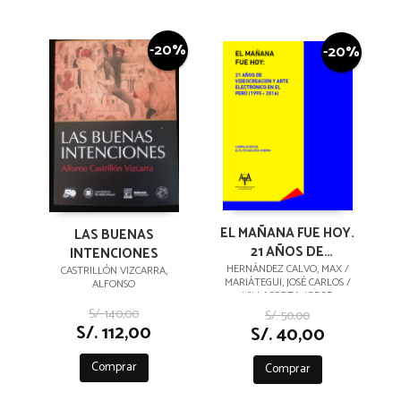
-20%
-20%
EL MAÑANA FUE HOY.
LAS BUENAS
21 AÑOS DE
INTENCIONES
VIDEOCREACIÓN Y
HERNÁNDEZ CALVO, MAX /
CASTRILLÓN VIZCARRA,
MARIÁTEGUI, JOSÉ CARLOS /
ALFONSO
ARTE ELECTRÓNICO
VILLACORTA, JORGE
EN EL PERÚ
S/. 140,00
S/. 50,00
S/. 112,00
S/. 40,00
Comprar
Comprar