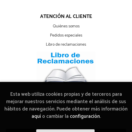
ATENCIÓN AL CLIENTE
Quiénes somos
Pedidos especiales
Libro de reclamaciones
Esta web utiliza cookies propias y de terceros para
mejorar nuestros servicios mediante el análisis de sus
hábitos de navegación. Puede obtener más información
2026 ©
Librería Arcadia Mediática
. Todos los Derechos
aquí
o cambiar la
configuración
.
Reservados |
Grupo Trevenque