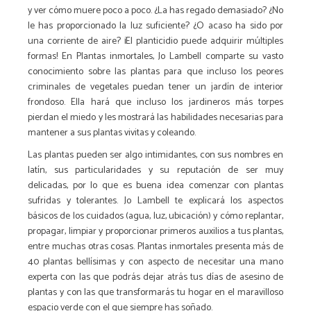
y ver cómo muere poco a poco. ¿La has regado demasiado? ¿No
le has proporcionado la luz suficiente? ¿O acaso ha sido por
una corriente de aire? ¡El planticidio puede adquirir múltiples
formas! En
Plantas inmortales
, Jo Lambell comparte su vasto
conocimiento sobre las plantas para que incluso los peores
criminales de vegetales puedan tener un jardín de interior
frondoso. Ella hará que incluso los jardineros más torpes
pierdan el miedo y les mostrará las habilidades necesarias para
mantener a sus plantas vivitas y coleando.
Las plantas pueden ser algo intimidantes, con sus nombres en
latín, sus particularidades y su reputación de ser muy
delicadas, por lo que es buena idea comenzar con plantas
sufridas y tolerantes. Jo Lambell te explicará los aspectos
básicos de los cuidados (agua, luz, ubicación) y cómo replantar,
propagar, limpiar y proporcionar primeros auxilios a tus plantas,
entre muchas otras cosas.
Plantas inmortales
presenta más de
40 plantas bellísimas y con aspecto de necesitar una mano
experta con las que podrás dejar atrás tus días de asesino de
plantas y con las que transformarás tu hogar en el maravilloso
espacio verde con el que siempre has soñado.