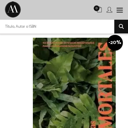
0
-20%