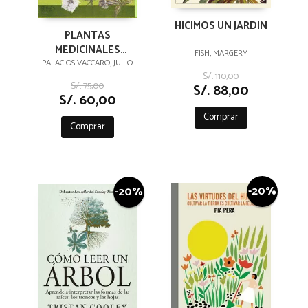
HICIMOS UN JARDIN
PLANTAS
MEDICINALES
FISH, MARGERY
NATIVAS DEL PERÚ
PALACIOS VACCARO, JULIO
S/. 110,00
S/. 75,00
S/. 88,00
S/. 60,00
Comprar
Comprar
-20%
-20%