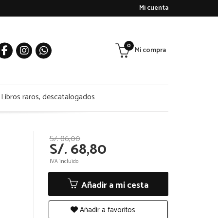
Mi cuenta
0
Mi compra
Libros raros, descatalogados
S/. 86,00
S/. 68,80
IVA incluido
Añadir a mi cesta
Añadir a favoritos