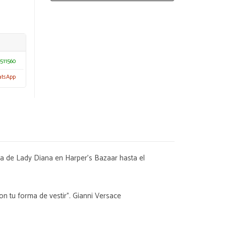
511560
atsApp
ada de Lady Diana en Harper's Bazaar hasta el
on tu forma de vestir". Gianni Versace