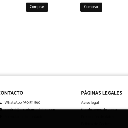
Comprar
Comprar
CONTACTO
PÁGINAS LEGALES
WhatsApp 950 511 560
Aviso legal
central@arcadiamediatica.com
Condiciones de venta
Formulario de contacto
Protección de datos
Política de Cookies