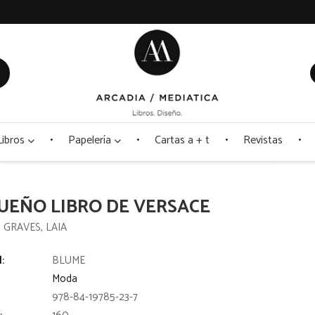
Libros
Papelería
Cartas a + t
Revistas
UEÑO LIBRO DE VERSACE
 GRAVES, LAIA
l:
BLUME
Moda
978-84-19785-23-7