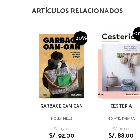
ARTÍCULOS RELACIONADOS
-2
-20%
GARBAGE CAN-CAN
CESTERIA
MOLLA MILLS
N´DIAYE, TABARA
S/. 115,00
S/. 110,00
S/. 92,00
S/. 88,00