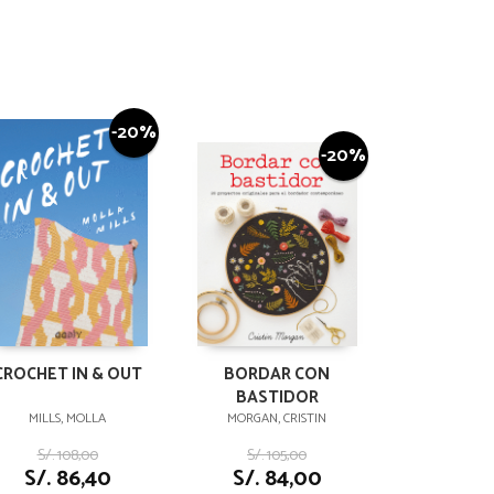
-20%
-20%
CROCHET IN & OUT
BORDAR CON
BASTIDOR
MILLS, MOLLA
MORGAN, CRISTIN
S/. 108,00
S/. 105,00
S/. 86,40
S/. 84,00