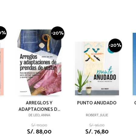
0%
-20%
-20%
ARREGLOS Y
PUNTO ANUDADO
ADAPTACIONES DE
PRENDAS DE VESTIR
DE LEO, ANNA
ROBERT, JULIE
-GUÍA DE
S/. 110,00
S/. 96,00
SOLUCIONES FÁCILES
S/. 88,00
S/. 76,80
PARA CO