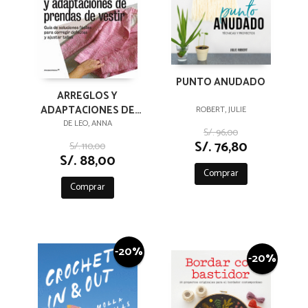
PUNTO ANUDADO
ARREGLOS Y
ADAPTACIONES DE
ROBERT, JULIE
PRENDAS DE VESTIR -
DE LEO, ANNA
S/. 96,00
GUÍA DE SOLUCIONES
S/. 76,80
S/. 110,00
FÁCILES PARA CO
S/. 88,00
Comprar
Comprar
-20%
-20%