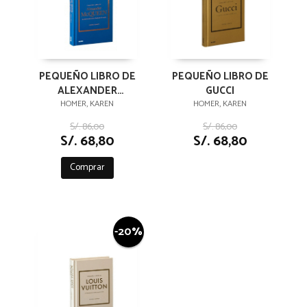
PEQUEÑO LIBRO DE
PEQUEÑO LIBRO DE
ALEXANDER
GUCCI
MCQUEEN
HOMER, KAREN
HOMER, KAREN
S/. 86,00
S/. 86,00
S/. 68,80
S/. 68,80
Comprar
-20%