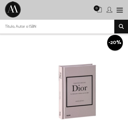
0
-20%