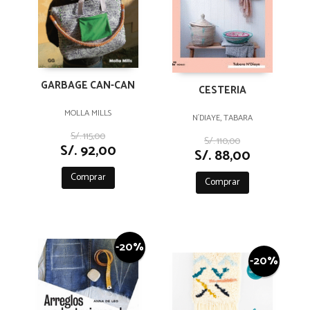
GARBAGE CAN-CAN
CESTERIA
MOLLA MILLS
N´DIAYE, TABARA
S/. 115,00
S/. 110,00
S/. 92,00
S/. 88,00
Comprar
Comprar
-20%
-20%