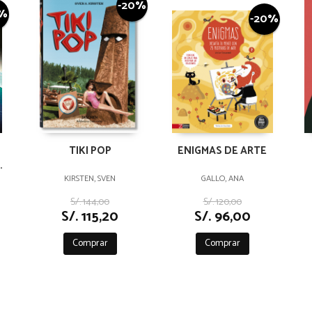
-20%
0%
-20%
TIKI POP
ENIGMAS DE ARTE
KIRSTEN, SVEN
GALLO, ANA
S/. 144,00
S/. 120,00
S/. 115,20
S/. 96,00
Comprar
Comprar