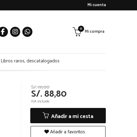
Mi cuenta
0
Mi compra
Libros raros, descatalogados
S/. 111,00
S/. 88,80
IVA incluido
Añadir a mi cesta
Añadir a favoritos