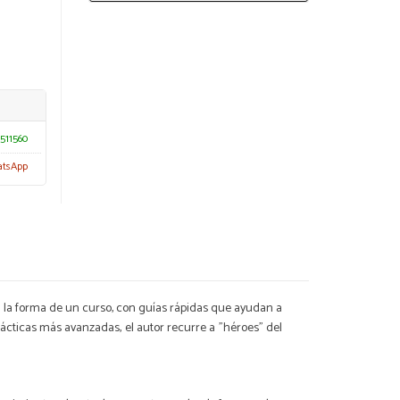
511560
atsApp
ta la forma de un curso, con guías rápidas que ayudan a
tácticas más avanzadas, el autor recurre a "héroes" del