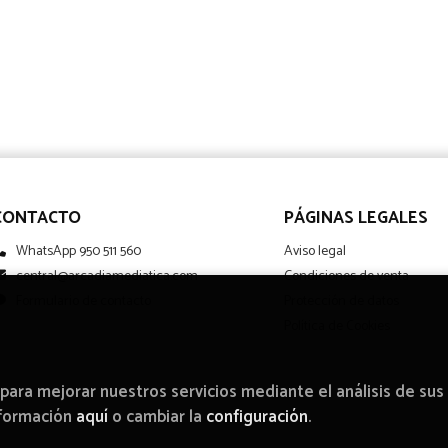
CONTACTO
PÁGINAS LEGALES
WhatsApp 950 511 560
Aviso legal
central@arcadiamediatica.com
Condiciones de venta
Formulario de contacto
Protección de datos
Política de Cookies
 para mejorar nuestros servicios mediante el análisis de sus
nformación
aquí
o cambiar la
configuración
.