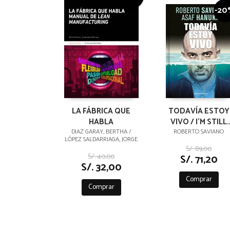
-2
LA FÁBRICA QUE
TODAVÍA ESTOY
HABLA
VIVO / I'M STILL
ALIVE
DIAZ GARAY, BERTHA /
ROBERTO SAVIANO
LÓPEZ SALDARRIAGA, JORGE
S/. 89,00
S/. 40,00
S/. 71,20
S/. 32,00
Comprar
Comprar