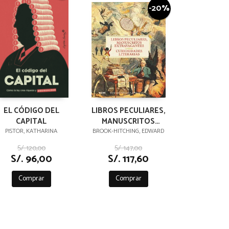
-20%
EL CÓDIGO DEL
LIBROS PECULIARES,
CAPITAL
MANUSCRITOS
EXTRAVAGANTES Y
PISTOR, KATHARINA
BROOK-HITCHING, EDWARD
OTRAS
S/. 120,00
S/. 147,00
CURIOSIDADES
S/. 96,00
S/. 117,60
LITERARIAS
Comprar
Comprar