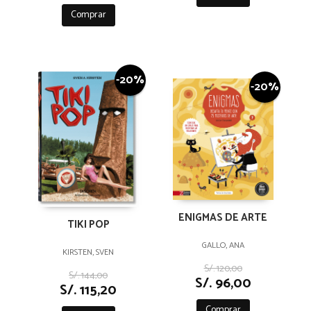
Comprar
-20%
-20%
ENIGMAS DE ARTE
TIKI POP
GALLO, ANA
KIRSTEN, SVEN
S/. 120,00
S/. 144,00
S/. 96,00
S/. 115,20
Comprar