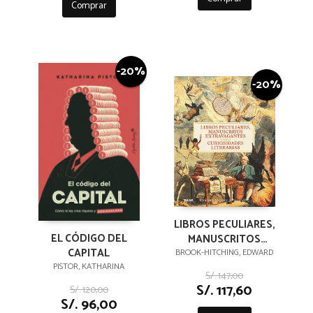
Comprar
-20%
-20%
LIBROS PECULIARES,
EL CÓDIGO DEL
MANUSCRITOS
CAPITAL
EXTRAVAGANTES Y
BROOK-HITCHING, EDWARD
PISTOR, KATHARINA
OTRAS
S/. 147,00
CURIOSIDADES
S/. 117,60
S/. 120,00
LITERARIAS
S/. 96,00