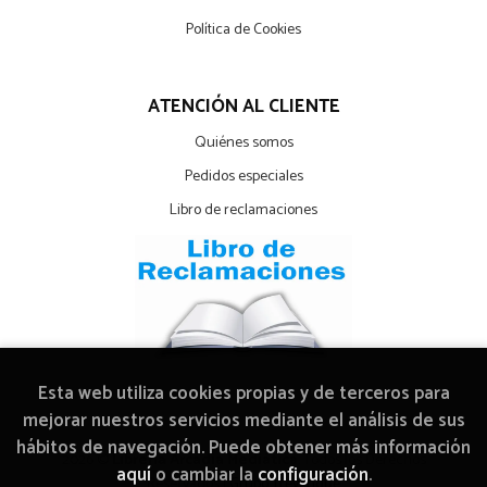
Política de Cookies
ATENCIÓN AL CLIENTE
Quiénes somos
Pedidos especiales
Libro de reclamaciones
Esta web utiliza cookies propias y de terceros para
mejorar nuestros servicios mediante el análisis de sus
hábitos de navegación. Puede obtener más información
2026 ©
Librería Arcadia Mediática
. Todos los Derechos
aquí
o cambiar la
configuración
.
Reservados |
Grupo Trevenque