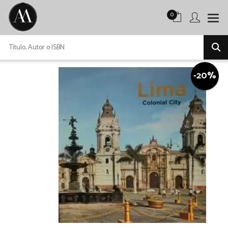
0
-20%