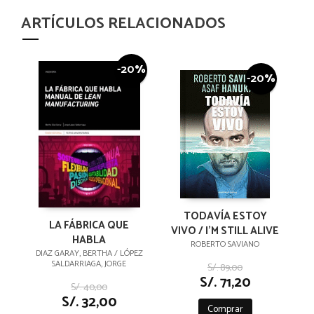
ARTÍCULOS RELACIONADOS
-20%
-20%
TODAVÍA ESTOY
LA FÁBRICA QUE
VIVO / I'M STILL ALIVE
HABLA
ROBERTO SAVIANO
DIAZ GARAY, BERTHA / LÓPEZ
SALDARRIAGA, JORGE
S/. 89,00
S/. 71,20
S/. 40,00
S/. 32,00
Comprar